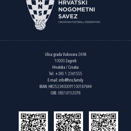
Ulica grada Vukovara 269A
10000 Zagreb
Hrvatska / Croatia
Tel:
+385 1 2361555
E-mail:
info@hns.family
IBAN: HR2523400091100187844
OIB: 08516152078