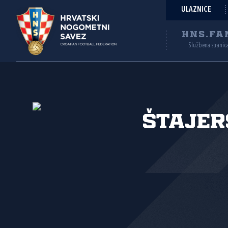
ULAZNICE
HNS.FA
Službena stranic
Štajer