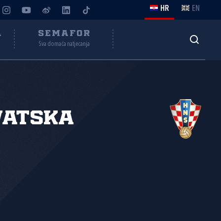
HR
EN
A
SEMAFOR
Sva domaća natjecanja
vatska