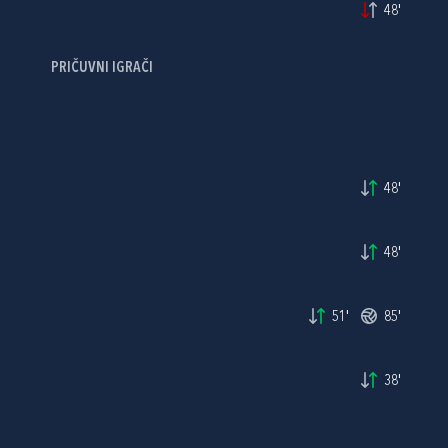
48'
PRIČUVNI IGRAČI
48'
48'
51'
85'
38'