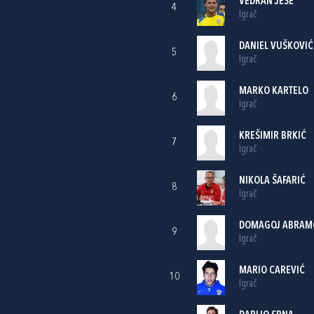
VEDRAN JEŠE
4
Igrač
DANIEL VUŠKOVIĆ
5
Igrač
MARKO KARTELO
6
Igrač
KREŠIMIR BRKIĆ
7
Igrač
NIKOLA ŠAFARIĆ
8
Igrač
DOMAGOJ ABRAM
9
Igrač
MARIO CAREVIĆ
10
Igrač