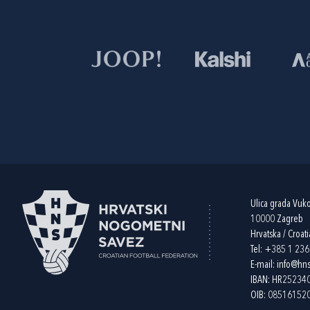
Ulica grada Vuk
10000 Zagreb
Hrvatska / Croati
Tel:
+385 1 23
E-mail:
info@hns
IBAN: HR2523
OIB: 08516152