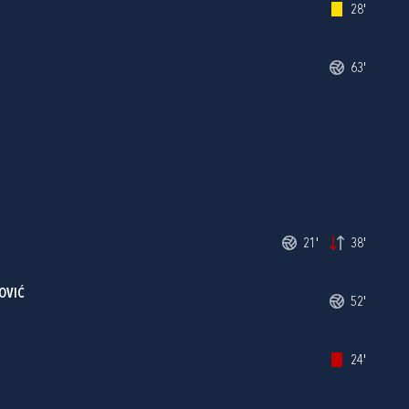
28'
63'
21'
38'
OVIĆ
52'
24'