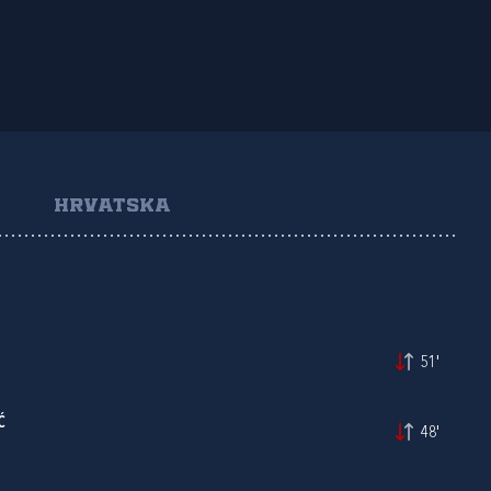
HRVATSKA
51'
Ć
48'