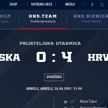
SHOP
VATRENO SRCE
MEDIJI
MILY
HNS.TEAM
HNS.RIZNIC
a Saveza
Hrvatske reprezentacije
Povijest i statistika
Prijateljska utakmica
0
:
4
ska
Hr
ZAVRŠENO
ARNFELS, ARNFELS, 28.08.2001. 19:00
Nikola Šafarić
21'