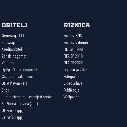
Obitelj
Riznica
Generacija 111
Povijest HNS-a
Edukacija
Povijest Vatrenih
#JednaObitelj
FIFA SP 1998.
Ženski nogomet
FIFA SP 2018.
Veterani
FIFA SP 2022.
Dječji i školski nogomet
Liga nacija 2023.
Osobe s invaliditetom
Fotografije
UEFA Playmakers
Video arhiva
Shop
Publikacije
Informativno-multimedijski centar
Wallpaperi
Službena trgovina (app)
Ulaznice (app)
Semafor (app)