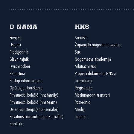
O nama
HNS
Povijest
Središta
Uspjesi
Županijski nogometni savezi
Predsjednik
Suci
Glavni tajnik
Nogometna akademija
Izvršni odbor
Arbitražni sud
Skupština
Propisi i dokumenti HNS-a
Pristup informacijama
Licenciranje
Opći uvjeti korištenja
Registracije
Privatnost i kolačići (hns.family)
Međunarodni transferi
Privatnost i kolačići (hns.team)
Posrednici
Uvjeti korištenja (app Semafor)
Mediji
Privatnost korisnika (app Semafor)
Logotipi
Kontakti