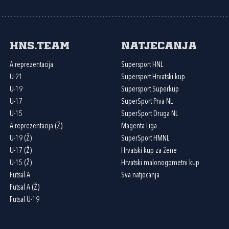
HNS.team
Natjecanja
A reprezentacija
Supersport HNL
U-21
Supersport Hrvatski kup
U-19
Supersport Superkup
U-17
SuperSport Prva NL
U-15
SuperSport Druga NL
A reprezentacija (Ž)
Magenta Liga
U-19 (Ž)
SuperSport HMNL
U-17 (Ž)
Hrvatski kup za žene
U-15 (Ž)
Hrvatski malonogometni kup
Futsal A
Sva natjecanja
Futsal A (Ž)
Futsal U-19