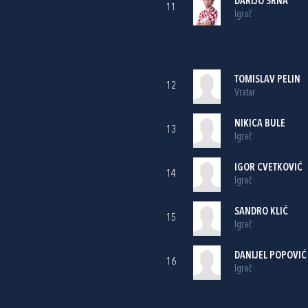
DARIJO SRNA
11
Igrač
TOMISLAV PELIN
12
Vratar
NIKICA BULE
13
Igrač
IGOR CVETKOVIĆ
14
Igrač
SANDRO KLIĆ
15
Igrač
DANIJEL POPOVIĆ
16
Igrač