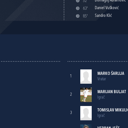
Domagoj Abramović
52'
Daniel Vušković
63'
Sandro Klić
85'
MARKO ŠARLIJA
1
Vratar
MARIJAN BULJAT
2
Igrač
TOMISLAV MIKULI
3
Igrač