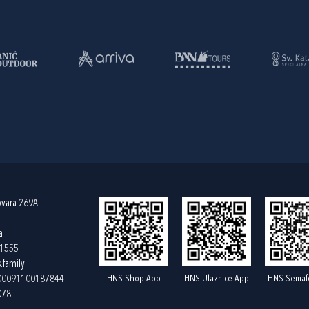
ovara 269A
a
61555
.family
HNS Shop App
HNS Ulaznice App
HNS Semaf
400091100187844
078