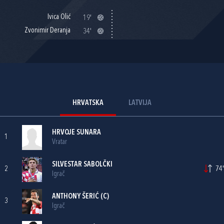
Ivica Olić
19'
Zvonimir Deranja
34'
HRVATSKA
LATVIJA
HRVOJE SUNARA
1
Vratar
SILVESTAR SABOLČKI
2
74'
Igrač
ANTHONY ŠERIĆ
(C)
3
Igrač