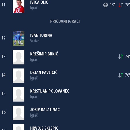
IVICA OLIĆ
11
19'
78'
Igrač
PRIČUVNI IGRAČI
IVAN TURINA
12
Vratar
KREŠIMIR BRKIĆ
13
74'
Igrač
DEJAN PAVLIČIĆ
14
78'
Igrač
KRISTIJAN POLOVANEC
15
Igrač
JOSIP BALATINAC
16
Igrač
HRVOJE SKLEPIĆ