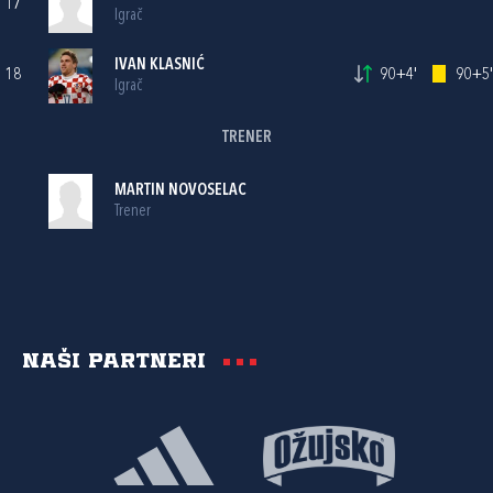
17
Igrač
IVAN KLASNIĆ
18
90+4'
90+5'
Igrač
TRENER
MARTIN NOVOSELAC
Trener
Naši partneri