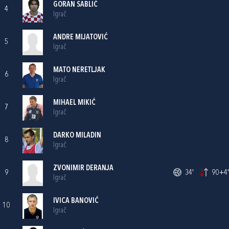
GORAN SABLIĆ
4
Igrač
ANDRE MIJATOVIĆ
5
Igrač
MATO NERETLJAK
6
Igrač
MIHAEL MIKIĆ
7
Igrač
DARKO MILADIN
8
Igrač
ZVONIMIR DERANJA
9
34'
90+4'
Igrač
IVICA BANOVIĆ
10
Igrač