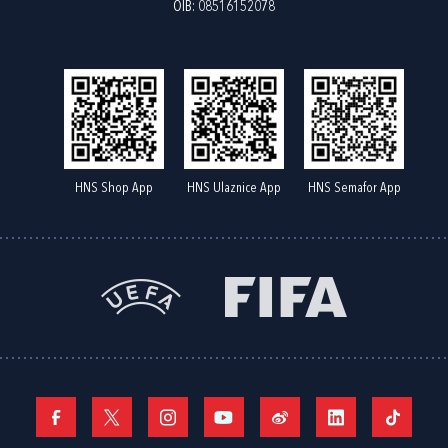
OIB: 08516152078
HNS Shop App
HNS Ulaznice App
HNS Semafor App