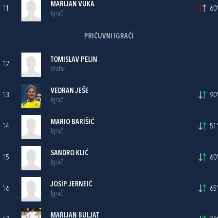
MARIJAN VUKA
11
60'
Igrač
PRIČUVNI IGRAČI
TOMISLAV PELIN
12
Vratar
VEDRAN JEŠE
13
90'
Igrač
MARIO BARIŠIĆ
14
51'
Igrač
SANDRO KLIĆ
15
60'
Igrač
JOSIP JERNEIĆ
16
65'
Igrač
MARIJAN BULJAT