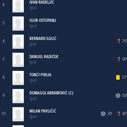
IVAN RADELJIĆ
4
Igrač
IGOR OSTOPANJ
5
Igrač
BERNARD GULIĆ
6
70'
Igrač
DANIJEL RADIČEK
7
90'
Igrač
TONĆI PIRIJA
8
57'
Igrač
DOMAGOJ ABRAMOVIĆ
(C)
9
50'
Igrač
MILAN PAVLIČIĆ
10
30'
65'
Igrač