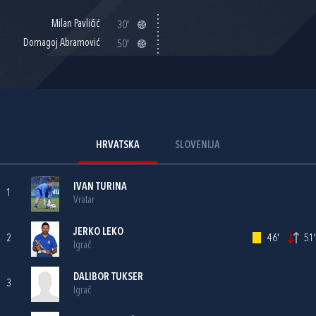
Milan Pavličić
30'
Domagoj Abramović
50'
HRVATSKA
SLOVENIJA
IVAN TURINA
1
Vratar
JERKO LEKO
2
46'
51'
Igrač
DALIBOR TUKSER
3
Igrač