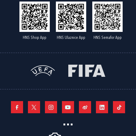
HNS Shop App
HNS Ulaznice App
HNS Semafor App