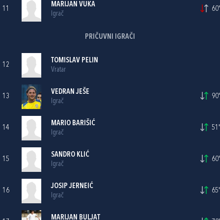
MARIJAN VUKA
11
60'
Igrač
PRIČUVNI IGRAČI
TOMISLAV PELIN
12
Vratar
VEDRAN JEŠE
13
90'
Igrač
MARIO BARIŠIĆ
14
51'
Igrač
SANDRO KLIĆ
15
60'
Igrač
JOSIP JERNEIĆ
16
65'
Igrač
MARIJAN BULJAT