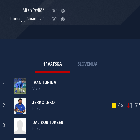
Milan Pavličić
30'
Domagoj Abramović
50'
HRVATSKA
SLOVENIJA
IVAN TURINA
1
Vratar
JERKO LEKO
2
46'
51'
Igrač
DALIBOR TUKSER
3
Igrač