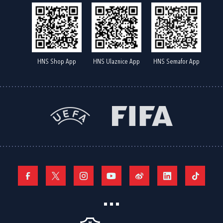
HNS Shop App
HNS Ulaznice App
HNS Semafor App