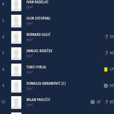
IVAN RADELJIĆ
4
Igrač
IGOR OSTOPANJ
5
Igrač
BERNARD GULIĆ
6
70'
Igrač
DANIJEL RADIČEK
7
90'
Igrač
TONĆI PIRIJA
8
57'
Igrač
DOMAGOJ ABRAMOVIĆ
(C)
9
50'
Igrač
MILAN PAVLIČIĆ
10
30'
65'
Igrač