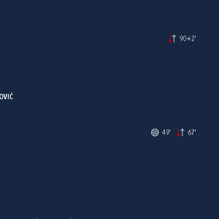
90+2'
OVIĆ
49'
67'