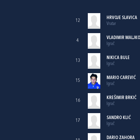
HRVOJE SLAVICA
12
Vratar
VLADIMIR MALJKO
4
Igrač
NIKICA BULE
13
Igrač
MARIO CAREVIĆ
15
Igrač
KREŠIMIR BRKIĆ
16
Igrač
SANDRO KLIĆ
17
Igrač
DARIO ZAHORA