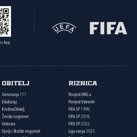
or App
Obitelj
Riznica
Generacija 111
Povijest HNS-a
Edukacija
Povijest Vatrenih
#JednaObitelj
FIFA SP 1998.
Ženski nogomet
FIFA SP 2018.
Veterani
FIFA SP 2022.
Dječji i školski nogomet
Liga nacija 2023.