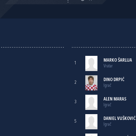
MARKO ŠARLIJA
1
Vratar
DINO DRPIĆ
2
Igrač
ALEN MARAS
3
Igrač
DANIEL VUŠKOVIĆ
5
Igrač