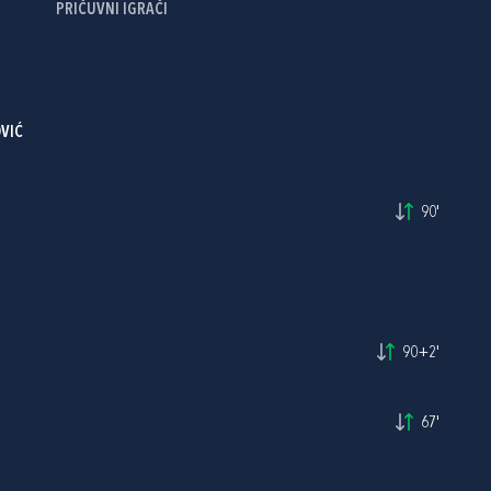
PRIČUVNI IGRAČI
VIĆ
90'
90+2'
67'