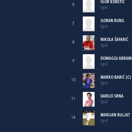
IGOR KORETIĆ
6
Igrač
GORAN RUBIL
7
Igrač
NIKOLA ŠAFARIĆ
8
Igrač
DOMAGOJ ABRAM
9
Igrač
MARKO BABIĆ
(C)
10
Igrač
DARIJO SRNA
11
Igrač
MARIJAN BULJAT
14
Igrač