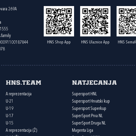
ovara 269A
a
61555
.family
HNS Shop App
HNS Ulaznice App
HNS Semaf
400091100187844
078
HNS.team
Natjecanja
A reprezentacija
Supersport HNL
U-21
Supersport Hrvatski kup
U-19
Supersport Superkup
U-17
SuperSport Prva NL
U-15
SuperSport Druga NL
A reprezentacija (Ž)
Magenta Liga