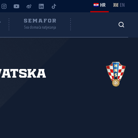
HR
EN
A
SEMAFOR
Sva domaća natjecanja
vatska