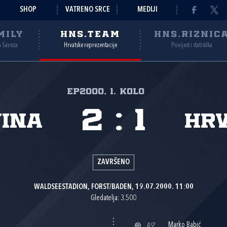
SHOP
VATRENO SRCE
MEDIJI
MILY
HNS.TEAM
HNS.RIZNIC
a Saveza
Hrvatske reprezentacije
Povijest i statistika
EP2000, 1. kolo
2
:
1
ina
Hr
ZAVRŠENO
WALDSEESTADION, FORST/BADEN, 19.07.2000. 11:00
Gledatelja: 3.500
Marko Babić
49'