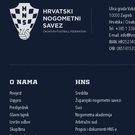
Ulica grada Vuk
10000 Zagreb
Hrvatska / Croati
Tel:
+385 1 23
E-mail:
info@hns
IBAN: HR2523
OIB: 08516152
O nama
HNS
Povijest
Središta
Uspjesi
Županijski nogometni savezi
Predsjednik
Suci
Glavni tajnik
Nogometna akademija
Izvršni odbor
Arbitražni sud
Skupština
Propisi i dokumenti HNS-a