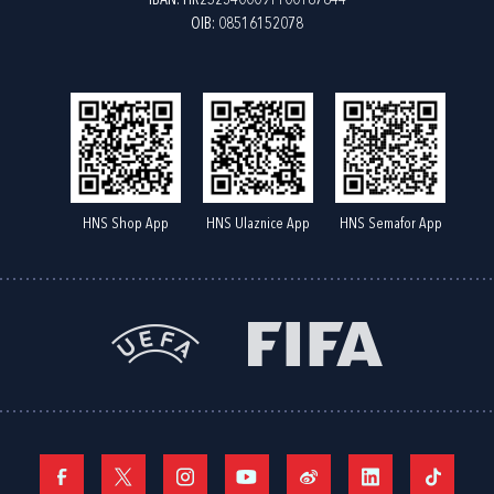
IBAN: HR2523400091100187844
OIB: 08516152078
HNS Shop App
HNS Ulaznice App
HNS Semafor App