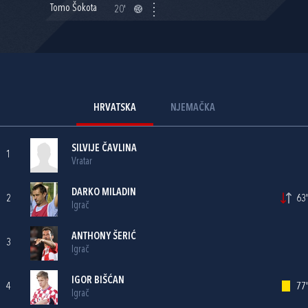
Tomo Šokota
20'
HRVATSKA
NJEMAČKA
SILVIJE ČAVLINA
1
Vratar
DARKO MILADIN
2
63'
Igrač
ANTHONY ŠERIĆ
3
Igrač
IGOR BIŠĆAN
4
77'
Igrač