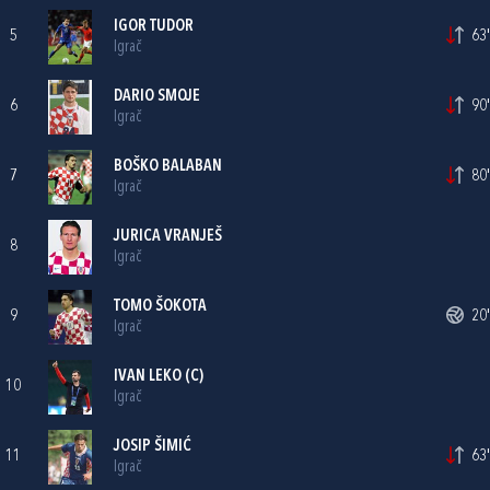
IGOR TUDOR
5
63'
Igrač
DARIO SMOJE
6
90'
Igrač
BOŠKO BALABAN
7
80'
Igrač
JURICA VRANJEŠ
8
Igrač
TOMO ŠOKOTA
9
20'
Igrač
IVAN LEKO
(C)
10
Igrač
JOSIP ŠIMIĆ
11
63'
Igrač