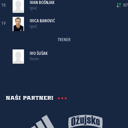
IVAN BOŠNJAK
18
80'
Igrač
IVICA BANOVIĆ
19
Igrač
TRENER
IVO ŠUŠAK
Trener
Naši partneri