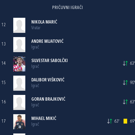
PRIČUVNI IGRAČI
NIKOLA MARIĆ
12
Vratar
ANDRE MIJATOVIĆ
13
Igrač
SILVESTAR SABOLČKI
14
63'
Igrač
DALIBOR VIŠKOVIĆ
15
90'
Igrač
GORAN BRAJKOVIĆ
16
63'
Igrač
MIHAEL MIKIĆ
17
63'
69'
Igrač