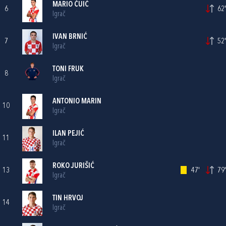
MARIO ČUIĆ
6
62'
Igrač
IVAN BRNIĆ
7
52'
Igrač
TONI FRUK
8
Igrač
ANTONIO MARIN
10
Igrač
ILAN PEJIĆ
11
Igrač
ROKO JURIŠIĆ
13
47'
79'
Igrač
TIN HRVOJ
14
Igrač