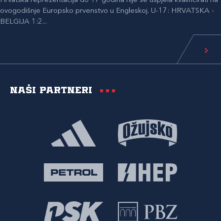
Hrvatska reprezentacija do 17 godina nije se uspjela kvalificirati na
ovogodišnje Europsko prvenstvo u Engleskoj. U-17: HRVATSKA -
BELGIJA 1:2...
Naši partneri