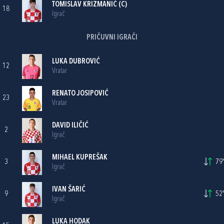
TOMISLAV KRIZMANIĆ
(C)
18
Igrač
PRIČUVNI IGRAČI
LUKA DUBROVIĆ
12
Vratar
RENATO JOSIPOVIĆ
23
Vratar
DAVID ILIČIĆ
2
Igrač
MIHAEL KUPREŠAK
3
79'
Igrač
IVAN ŠARIĆ
9
52'
Igrač
LUKA HODAK