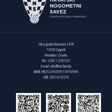
Ulica grada Vukovara 269A
10000 Zagreb
Hrvatska / Croatia
Tel:
+385 1 2361555
E-mail:
info@hns.family
IBAN: HR2523400091100187844
OIB: 08516152078