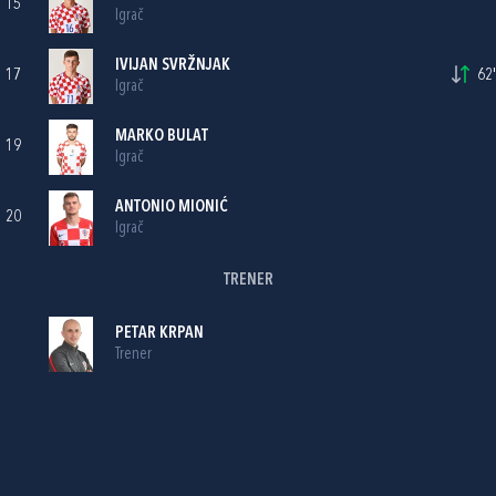
15
Igrač
IVIJAN SVRŽNJAK
17
62'
Igrač
MARKO BULAT
19
Igrač
ANTONIO MIONIĆ
20
Igrač
TRENER
PETAR KRPAN
Trener