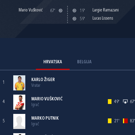
Mario Vušković
Largie Ramazani
67'
19'
Lucas Lissens
59'
HRVATSKA
BELGIJA
KARLO ŽIGER
1
Vratar
MARIO VUŠKOVIĆ
4
49'
67'
Igrač
MARKO PUTNIK
5
21'
83'
Igrač