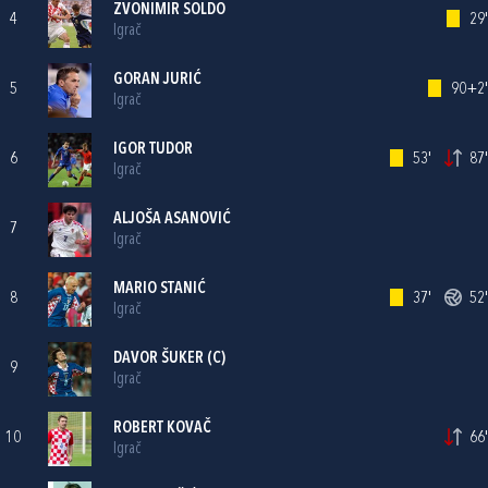
ZVONIMIR SOLDO
4
29'
Igrač
GORAN JURIĆ
5
90+2'
Igrač
IGOR TUDOR
6
53'
87'
Igrač
ALJOŠA ASANOVIĆ
7
Igrač
MARIO STANIĆ
8
37'
52'
Igrač
DAVOR ŠUKER
(C)
9
Igrač
ROBERT KOVAČ
10
66'
Igrač