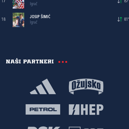
17
87'
Igrač
JOSIP ŠIMIĆ
18
81'
Igrač
Naši partneri