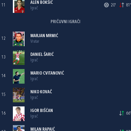
ALEN BOKŠIĆ
11
20'
81'
Igrač
PRIČUVNI IGRAČI
MARJAN MRMIĆ
12
Vratar
DANIEL ŠARIĆ
13
Igrač
MARIO CVITANOVIĆ
14
Igrač
NIKO KOVAČ
15
Igrač
IGOR BIŠĆAN
16
66'
Igrač
MILAN RAPAIĆ