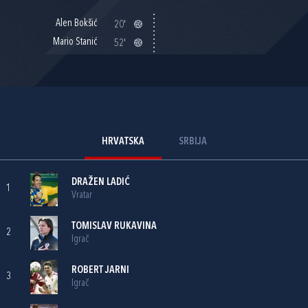
Alen Bokšić
20'
Mario Stanić
52'
HRVATSKA
SRBIJA
DRAŽEN LADIĆ
1
Vratar
TOMISLAV RUKAVINA
2
Igrač
ROBERT JARNI
3
Igrač