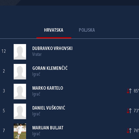
HRVATSKA
POLJSKA
DUBRAVKO VRHOVSKI
12
Vratar
GORAN KLEMENČIĆ
2
Igrač
MARKO KARTELO
3
85'
Igrač
DANIEL VUŠKOVIĆ
5
73'
Igrač
MARIJAN BULJAT
7
76'
Igrač