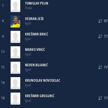
TOMISLAV PELIN
1
Vratar
VEDRAN JEŠE
4
85'
Igrač
KREŠIMIR BRKIĆ
6
73'
Igrač
MARKO VRKIĆ
13
Igrač
NEVEN BUJANIĆ
15
76'
Igrač
KRUNOSLAV NOVOSELAC
16
Igrač
KREŠIMIR GREGURIĆ
18
73'
Igrač