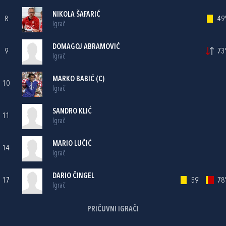
NIKOLA ŠAFARIĆ
8
49'
Igrač
DOMAGOJ ABRAMOVIĆ
9
73'
Igrač
MARKO BABIĆ
(C)
10
Igrač
SANDRO KLIĆ
11
Igrač
MARIO LUČIĆ
14
Igrač
DARIO ČINGEL
17
59'
78'
Igrač
PRIČUVNI IGRAČI