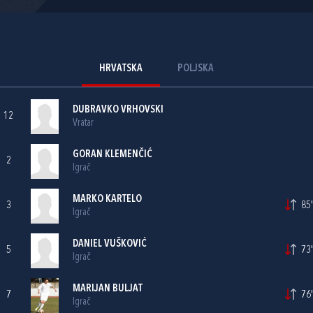
HRVATSKA
POLJSKA
DUBRAVKO VRHOVSKI
12
Vratar
GORAN KLEMENČIĆ
2
Igrač
MARKO KARTELO
3
85'
Igrač
DANIEL VUŠKOVIĆ
5
73'
Igrač
MARIJAN BULJAT
7
76'
Igrač