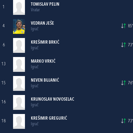
TOMISLAV PELIN
1
Vratar
VEDRAN JEŠE
4
85'
Igrač
KREŠIMIR BRKIĆ
6
73'
Igrač
MARKO VRKIĆ
13
Igrač
NEVEN BUJANIĆ
15
76'
Igrač
KRUNOSLAV NOVOSELAC
16
Igrač
KREŠIMIR GREGURIĆ
18
73'
Igrač