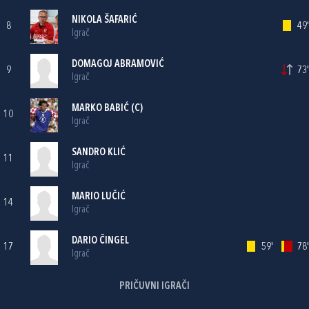
NIKOLA ŠAFARIĆ
8
49'
Igrač
DOMAGOJ ABRAMOVIĆ
9
73'
Igrač
MARKO BABIĆ
(C)
10
Igrač
SANDRO KLIĆ
11
Igrač
MARIO LUČIĆ
14
Igrač
DARIO ČINGEL
17
59'
78'
Igrač
PRIČUVNI IGRAČI