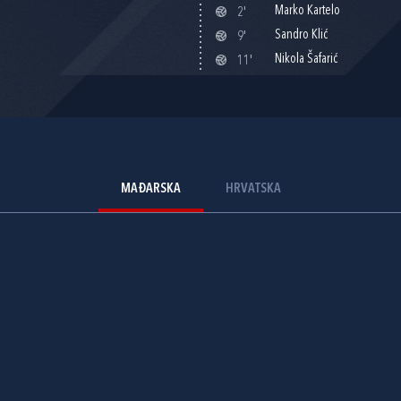
Marko Kartelo
2'
Sandro Klić
9'
Nikola Šafarić
11'
MAĐARSKA
HRVATSKA