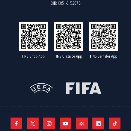
OIB: 08516152078
HNS Shop App
HNS Ulaznice App
HNS Semafor App