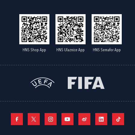
HNS Shop App
HNS Ulaznice App
HNS Semafor App