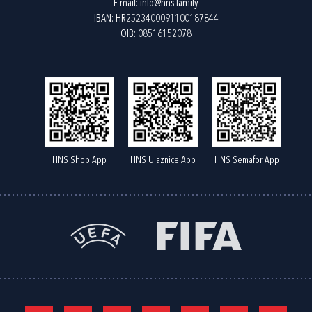
E-mail:
info@hns.family
IBAN: HR2523400091100187844
OIB: 08516152078
HNS Shop App
HNS Ulaznice App
HNS Semafor App