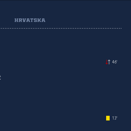
HRVATSKA
46'
Ć
13'