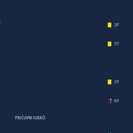
Ć
24'
70'
39'
46'
PRIČUVNI IGRAČI