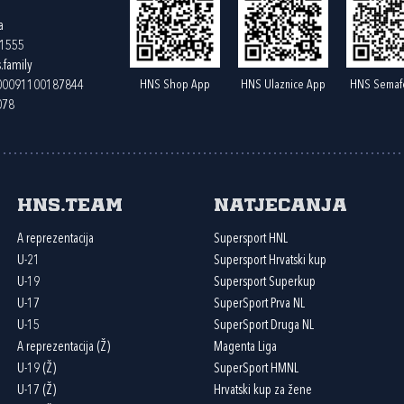
a
61555
.family
HNS Shop App
HNS Ulaznice App
HNS Semaf
400091100187844
078
HNS.team
Natjecanja
A reprezentacija
Supersport HNL
U-21
Supersport Hrvatski kup
U-19
Supersport Superkup
U-17
SuperSport Prva NL
U-15
SuperSport Druga NL
A reprezentacija (Ž)
Magenta Liga
U-19 (Ž)
SuperSport HMNL
U-17 (Ž)
Hrvatski kup za žene