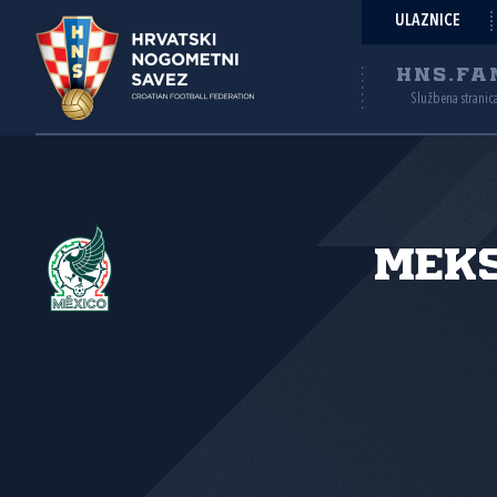
ULAZNICE
HNS.FA
Službena stranic
Mek