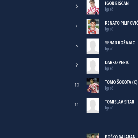
IGOR BIŠĆAN
6
Igrač
RENATO PILIPOVI
7
Igrač
SENAD ROŽAJAC
8
Igrač
DARKO PERIĆ
9
Igrač
TOMO ŠOKOTA
(C)
10
Igrač
TOMISLAV SITAR
11
Igrač
BOŠKO BALABAN