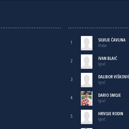
SILVIJE ČAVLINA
1
Vratar
IVAN BLAIĆ
2
Igrač
DALIBOR VIŠKOVI
3
Igrač
DARIO SMOJE
4
Igrač
HRVOJE RODIN
5
Igrač