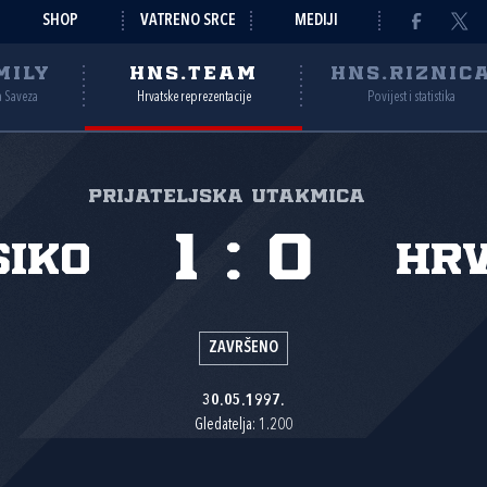
SHOP
VATRENO SRCE
MEDIJI
MILY
HNS.TEAM
HNS.RIZNIC
a Saveza
Hrvatske reprezentacije
Povijest i statistika
Prijateljska utakmica
1
:
0
siko
Hr
ZAVRŠENO
30.05.1997.
Gledatelja: 1.200