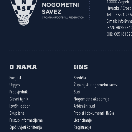
10000 Zagreb
Hrvatska / Croati
Tel:
+385 1 23
E-mail:
info@hns
IBAN: HR2523
OIB: 08516152
O nama
HNS
Povijest
Središta
Uspjesi
Županijski nogometni savezi
Predsjednik
Suci
Glavni tajnik
Nogometna akademija
Izvršni odbor
Arbitražni sud
Skupština
Propisi i dokumenti HNS-a
Pristup informacijama
Licenciranje
Opći uvjeti korištenja
Registracije