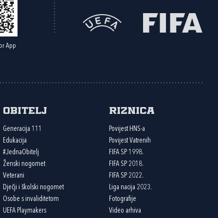
or App
Obitelj
Riznica
Generacija 111
Povijest HNS-a
Edukacija
Povijest Vatrenih
#JednaObitelj
FIFA SP 1998.
Ženski nogomet
FIFA SP 2018.
Veterani
FIFA SP 2022.
Dječji i školski nogomet
Liga nacija 2023.
Osobe s invaliditetom
Fotografije
UEFA Playmakers
Video arhiva