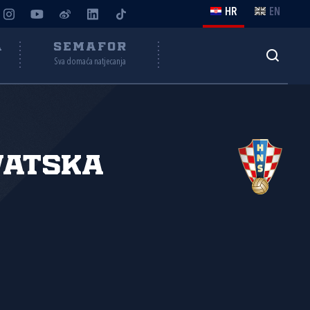
HR
EN
A
SEMAFOR
Sva domaća natjecanja
vatska