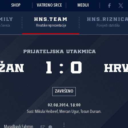
SHOP
VATRENO SRCE
MEDIJI
MILY
HNS.TEAM
HNS.RIZNIC
a Saveza
Hrvatske reprezentacije
Povijest i statistika
Prijateljska utakmica
1
:
0
žan
Hr
ZAVRŠENO
02.08.2014. 18:00
Suci: Mikula Heibeef, Mercan Ugur, Tosun Dursan.
Muradbayli Fahmin
82'