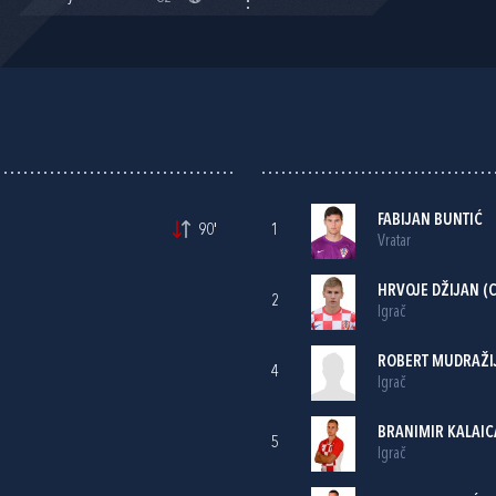
FABIJAN BUNTIĆ
90'
1
Vratar
HRVOJE DŽIJAN
(C
2
Igrač
ROBERT MUDRAŽI
4
Igrač
BRANIMIR KALAIC
5
Igrač