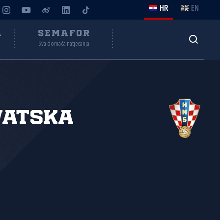
HR
EN
A
SEMAFOR
Sva domaća natjecanja
vatska