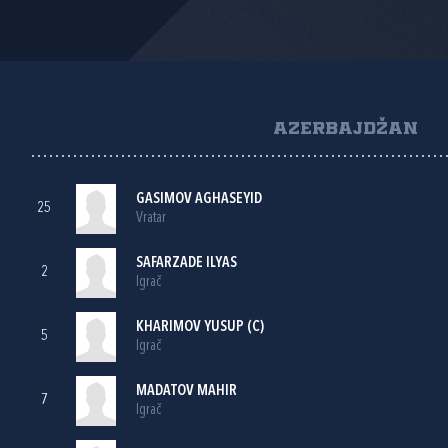
AZERBAJDŽAN
GASIMOV AGHASEYID
25
Vratar
SAFARZADE ILYAS
2
Igrač
KHARIMOV YUSUP (C)
5
Igrač
MADATOV MAHIR
7
Igrač