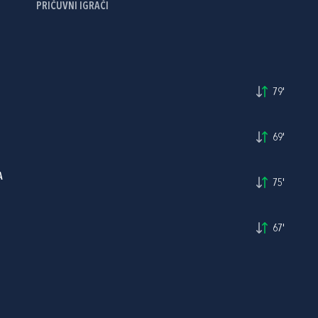
PRIČUVNI IGRAČI
79'
69'
A
75'
67'