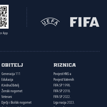
or App
Obitelj
Riznica
Generacija 111
Povijest HNS-a
Edukacija
Povijest Vatrenih
#JednaObitelj
FIFA SP 1998.
Ženski nogomet
FIFA SP 2018.
Veterani
FIFA SP 2022.
Dječji i školski nogomet
Liga nacija 2023.