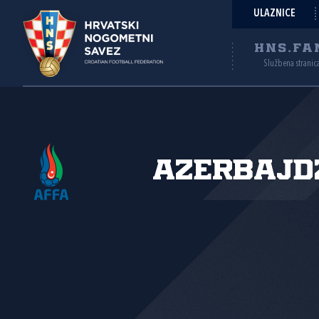
ULAZNICE
HNS.FA
Službena stranic
Azerbajd