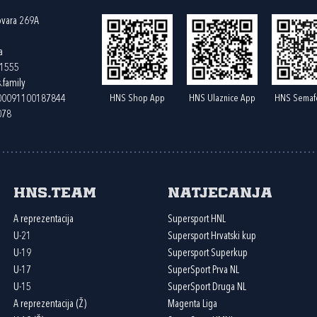
ovara 269A
a
61555
.family
HNS Shop App
HNS Ulaznice App
HNS Semaf
400091100187844
078
HNS.team
Natjecanja
A reprezentacija
Supersport HNL
U-21
Supersport Hrvatski kup
U-19
Supersport Superkup
U-17
SuperSport Prva NL
U-15
SuperSport Druga NL
A reprezentacija (Ž)
Magenta Liga