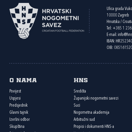
Ulica grada Vuk
10000 Zagreb
Hrvatska / Croati
Tel:
+385 1 23
E-mail:
info@hns
IBAN: HR2523
OIB: 08516152
O nama
HNS
Povijest
Središta
Uspjesi
Županijski nogometni savezi
Predsjednik
Suci
Glavni tajnik
Nogometna akademija
Izvršni odbor
Arbitražni sud
Skupština
Propisi i dokumenti HNS-a