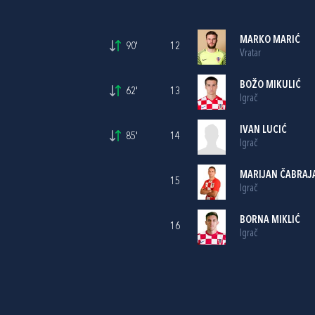
MARKO MARIĆ
90'
12
Vratar
BOŽO MIKULIĆ
62'
13
Igrač
IVAN LUCIĆ
85'
14
Igrač
MARIJAN ČABRAJ
15
Igrač
BORNA MIKLIĆ
16
Igrač