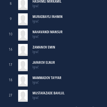
HASHIMLI MIRKAMIL
8
Igrač
MURADBAYLI FAHMIN
9
Igrač
NAHAVANDI MANSUR
10
Igrač
ZAMANOV EMIN
16
Igrač
JAFAROV ELNUR
17
Igrač
MAMMADOV TAYYAR
18
Igrač
MUSTAFAZADE BAHLUL
27
Igrač