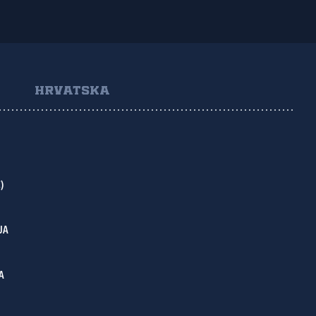
HRVATSKA
)
JA
A