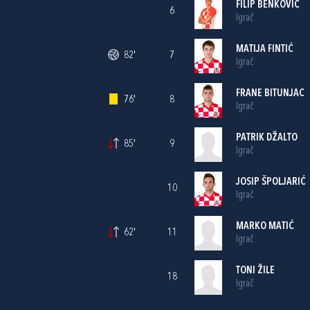
FILIP BENKOVIĆ
6
Igrač
MATIJA FINTIĆ
82'
7
Igrač
FRANE BITUNJAC
76'
8
Igrač
PATRIK DŽALTO
85'
9
Igrač
JOSIP ŠPOLJARIĆ
10
Igrač
MARKO MATIĆ
62'
11
Igrač
TONI ŽILE
18
Igrač