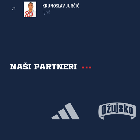
KRUNOSLAV JURČIĆ
24
Igrač
Naši partneri