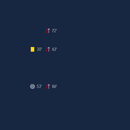
72'
30'
63'
53'
86'