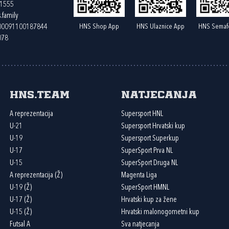
61555
.family
HNS Shop App
HNS Ulaznice App
HNS Semaf
400091100187844
078
HNS.team
Natjecanja
A reprezentacija
Supersport HNL
U-21
Supersport Hrvatski kup
U-19
Supersport Superkup
U-17
SuperSport Prva NL
U-15
SuperSport Druga NL
A reprezentacija (Ž)
Magenta Liga
U-19 (Ž)
SuperSport HMNL
U-17 (Ž)
Hrvatski kup za žene
U-15 (Ž)
Hrvatski malonogometni kup
Futsal A
Sva natjecanja