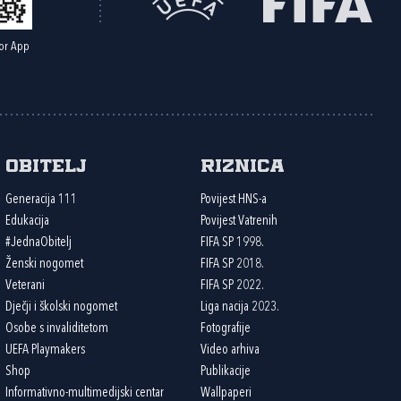
or App
Obitelj
Riznica
Generacija 111
Povijest HNS-a
Edukacija
Povijest Vatrenih
#JednaObitelj
FIFA SP 1998.
Ženski nogomet
FIFA SP 2018.
Veterani
FIFA SP 2022.
Dječji i školski nogomet
Liga nacija 2023.
Osobe s invaliditetom
Fotografije
UEFA Playmakers
Video arhiva
Shop
Publikacije
Informativno-multimedijski centar
Wallpaperi