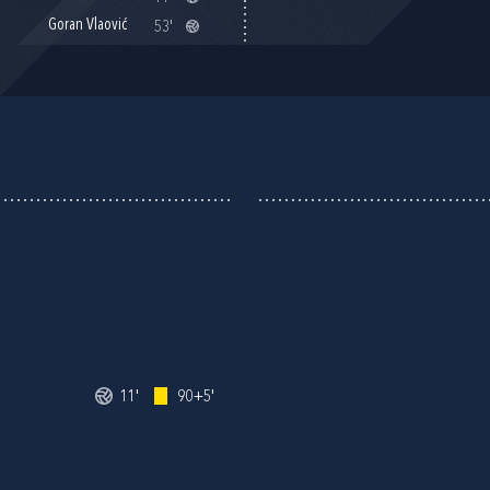
Goran Vlaović
53'
11'
90+5'