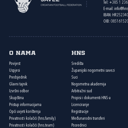
Tel:
+385 1 23
E-mail:
info@hns
IBAN: HR2523
OIB: 08516152
O nama
HNS
Povijest
Središta
Uspjesi
Županijski nogometni savezi
Predsjednik
Suci
Glavni tajnik
Nogometna akademija
Izvršni odbor
Arbitražni sud
Skupština
Propisi i dokumenti HNS-a
Pristup informacijama
Licenciranje
Opći uvjeti korištenja
Registracije
Privatnost i kolačići (hns.family)
Međunarodni transferi
Privatnost i kolačići (hns.team)
Posrednici