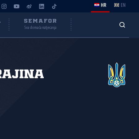
HR
EN
A
SEMAFOR
Sva domaća natjecanja
rajina