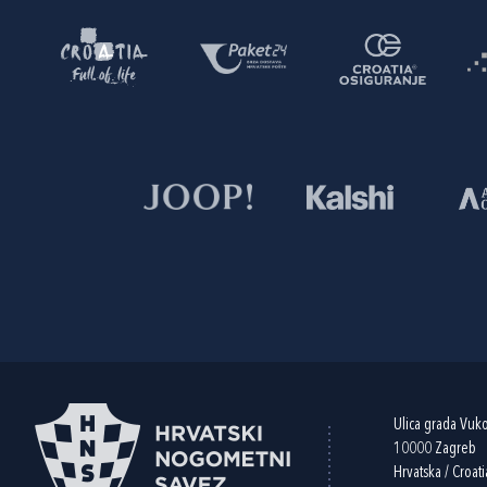
Ulica grada Vuk
10000 Zagreb
Hrvatska / Croati