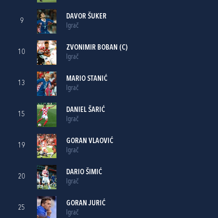
DAVOR ŠUKER
9
Igrač
ZVONIMIR BOBAN
(C)
10
Igrač
MARIO STANIĆ
13
Igrač
DANIEL ŠARIĆ
15
Igrač
GORAN VLAOVIĆ
19
Igrač
DARIO ŠIMIĆ
20
Igrač
GORAN JURIĆ
25
Igrač