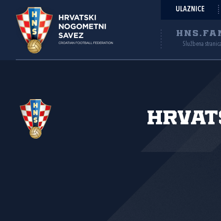
ULAZNICE
HNS.FA
Službena stranic
Hrvat