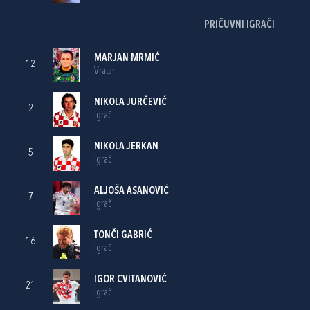
PRIČUVNI IGRAČI
MARJAN MRMIĆ
12
Vratar
NIKOLA JURČEVIĆ
2
Igrač
NIKOLA JERKAN
5
Igrač
ALJOŠA ASANOVIĆ
7
Igrač
TONČI GABRIĆ
16
Igrač
IGOR CVITANOVIĆ
21
Igrač