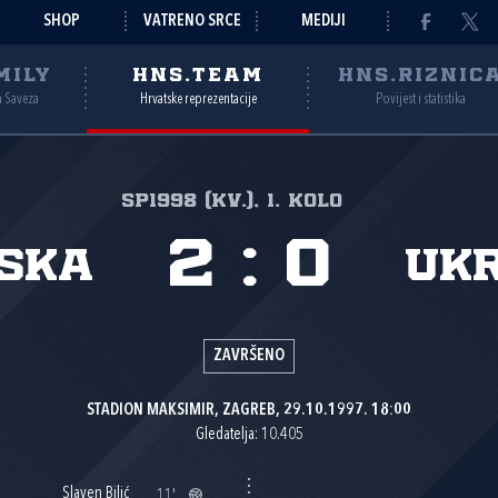
SHOP
VATRENO SRCE
MEDIJI
MILY
HNS.TEAM
HNS.RIZNIC
a Saveza
Hrvatske reprezentacije
Povijest i statistika
SP1998 (kv.), 1. kolo
2
:
0
ska
Uk
ZAVRŠENO
STADION MAKSIMIR, ZAGREB, 29.10.1997. 18:00
Gledatelja: 10.405
Slaven Bilić
11'