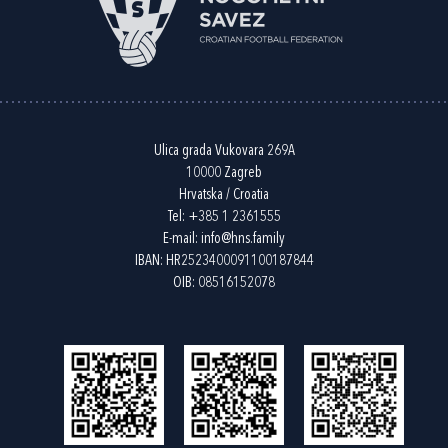
Ulica grada Vukovara 269A
10000 Zagreb
Hrvatska / Croatia
Tel:
+385 1 2361555
E-mail:
info@hns.family
IBAN: HR2523400091100187844
OIB: 08516152078