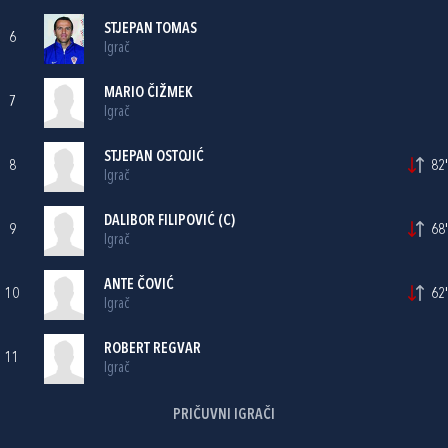
STJEPAN TOMAS
6
Igrač
MARIO ČIŽMEK
7
Igrač
STJEPAN OSTOJIĆ
8
82'
Igrač
DALIBOR FILIPOVIĆ
(C)
9
68'
Igrač
ANTE ČOVIĆ
10
62'
Igrač
ROBERT REGVAR
11
Igrač
PRIČUVNI IGRAČI