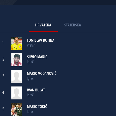
HRVATSKA
ŠTAJERSKA
TOMISLAV BUTINA
1
Vratar
SILVIO MARIĆ
2
Igrač
MARIO VODANOVIĆ
3
Igrač
IVAN BULAT
4
Igrač
MARIO TOKIĆ
5
Igrač