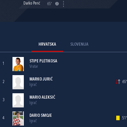
Darko Perić
65'
HRVATSKA
SLOVENIJA
STIPE PLETIKOSA
1
Vratar
MARKO JURIĆ
2
65'
Igrač
MARIO ALEKSIĆ
3
Igrač
DARIO SMOJE
4
51'
Igrač