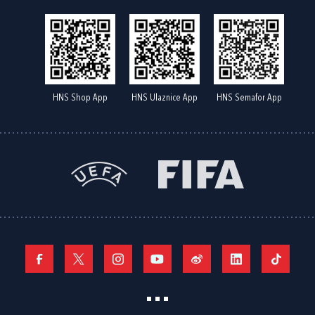
HNS Shop App
HNS Ulaznice App
HNS Semafor App