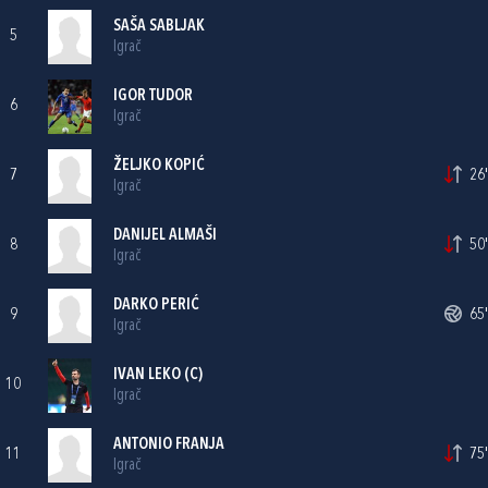
SAŠA SABLJAK
5
Igrač
IGOR TUDOR
6
Igrač
ŽELJKO KOPIĆ
7
26'
Igrač
DANIJEL ALMAŠI
8
50'
Igrač
DARKO PERIĆ
9
65'
Igrač
IVAN LEKO
(C)
10
Igrač
ANTONIO FRANJA
11
75'
Igrač