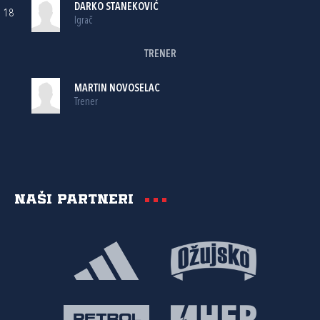
DARKO STANEKOVIĆ
18
Igrač
TRENER
MARTIN NOVOSELAC
Trener
Naši partneri