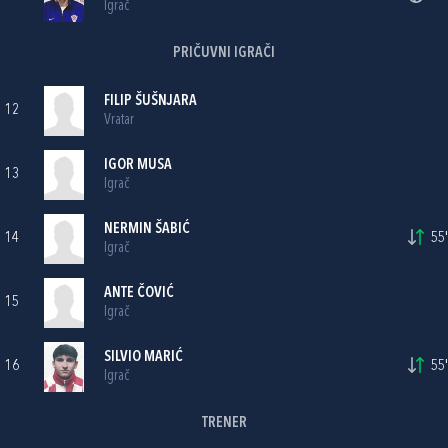
Igrač
PRIČUVNI IGRAČI
FILIP ŠUŠNJARA
12
Vratar
IGOR MUSA
13
Igrač
NERMIN ŠABIĆ
14
55'
Igrač
ANTE ČOVIĆ
15
Igrač
SILVIO MARIĆ
16
55'
Igrač
TRENER