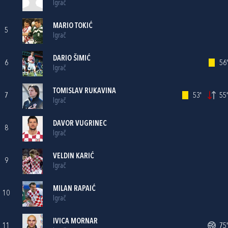
Igrač
MARIO TOKIĆ
5
Igrač
DARIO ŠIMIĆ
6
56'
Igrač
TOMISLAV RUKAVINA
7
53'
55'
Igrač
DAVOR VUGRINEC
8
Igrač
VELDIN KARIĆ
9
Igrač
MILAN RAPAIĆ
10
Igrač
IVICA MORNAR
11
75'