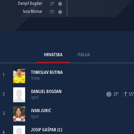
Danijel Bogdan
37'
Ivica Mornar
75'
HRVATSKA
ITALIJA
TOMISLAV BUTINA
1
Vratar
DANIJEL BOGDAN
2
37'
55'
Igrač
IVAN JURIĆ
3
Igrač
JOSIP GAŠPAR
(C)
4