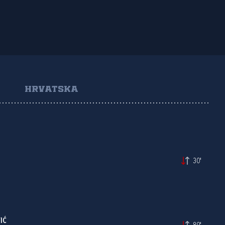
HRVATSKA
30'
IĆ