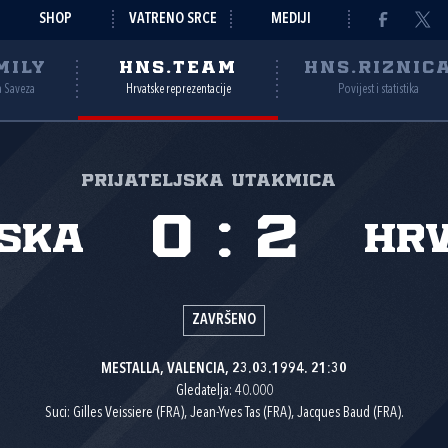
SHOP
VATRENO SRCE
MEDIJI
MILY
HNS.TEAM
HNS.RIZNIC
a Saveza
Hrvatske reprezentacije
Povijest i statistika
Prijateljska utakmica
0
:
2
ska
Hr
ZAVRŠENO
MESTALLA, VALENCIA, 23.03.1994. 21:30
Gledatelja: 40.000
Suci: Gilles Veissiere (FRA), Jean-Yves Tas (FRA), Jacques Baud (FRA).