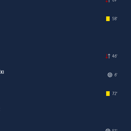
89'
58'
46'
KI
6'
72'
Ć