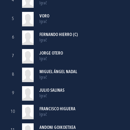
4
Igrač
VORO
5
Igrač
FERNANDO HIERRO (C)
6
Igrač
JORGE OTERO
7
Igrač
MIGUEL ÁNGEL NADAL
8
Igrač
JULIO SALINAS
9
Igrač
FRANCISCO HIGUERA
10
Igrač
ANDONI GOIKOETXEA