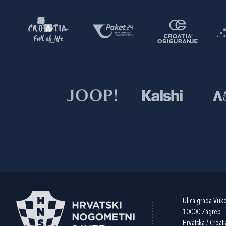
Ulica grada Vuk
10000 Zagreb
Hrvatska / Croati