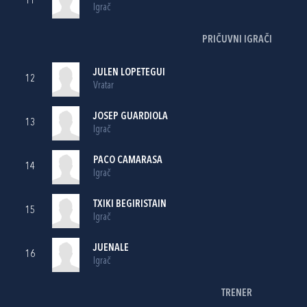
11
Igrač
PRIČUVNI IGRAČI
JULEN LOPETEGUI
12
Vratar
JOSEP GUARDIOLA
13
Igrač
PACO CAMARASA
14
Igrač
TXIKI BEGIRISTAIN
15
Igrač
JUENALE
16
Igrač
TRENER