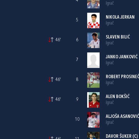
4
Igrač
NIKOLA JERKAN
5
Igrač
SLAVEN BILIĆ
46'
6
Igrač
JANKO JANKOVIĆ
7
Igrač
ROBERT PROSINEČ
46'
8
Igrač
ALEN BOKŠIĆ
46'
9
Igrač
ALJOŠA ASANOVI
10
Igrač
DAVOR ŠUKER
(C)