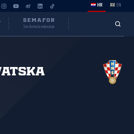
HR
EN
A
SEMAFOR
Sva domaća natjecanja
vatska