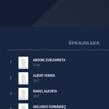
ŠPANJOLSKA
ANDONI ZUBIZARRETA
1
Vratar
ALBERT FERRER
2
Igrač
RAFAEL ALKORTA
3
Igrač
ABELARDO FERNÁNDEZ