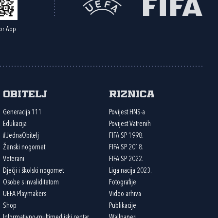
or App
Obitelj
Riznica
Generacija 111
Povijest HNS-a
Edukacija
Povijest Vatrenih
#JednaObitelj
FIFA SP 1998.
Ženski nogomet
FIFA SP 2018.
Veterani
FIFA SP 2022.
Dječji i školski nogomet
Liga nacija 2023.
Osobe s invaliditetom
Fotografije
UEFA Playmakers
Video arhiva
Shop
Publikacije
Informativno-multimedijski centar
Wallpaperi