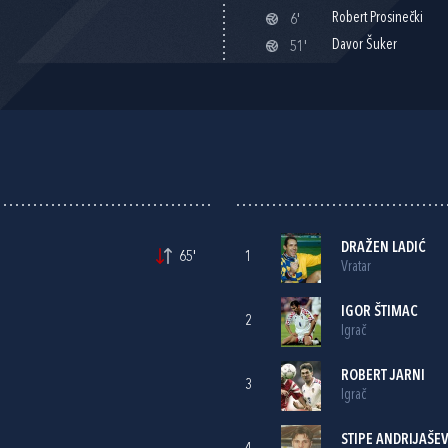
Robert Prosinečki
6'
Davor Šuker
51'
DRAŽEN LADIĆ
65'
1
Vratar
IGOR ŠTIMAC
2
Igrač
ROBERT JARNI
3
Igrač
STIPE ANDRIJAŠEV