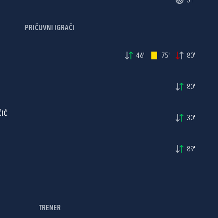
51'
PRIČUVNI IGRAČI
46'
75'
80'
80'
ČIĆ
30'
89'
TRENER