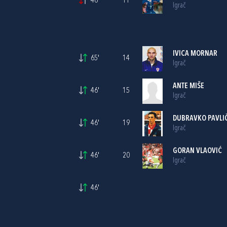
46'
11
Igrač
IVICA MORNAR
65'
14
Igrač
ANTE MIŠE
46'
15
Igrač
DUBRAVKO PAVLI
46'
19
Igrač
GORAN VLAOVIĆ
46'
20
Igrač
46'