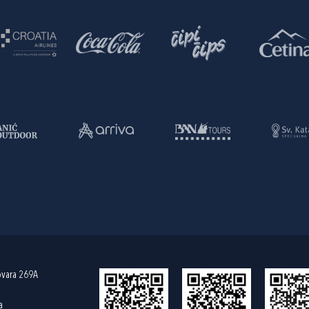
ovara 269A
a