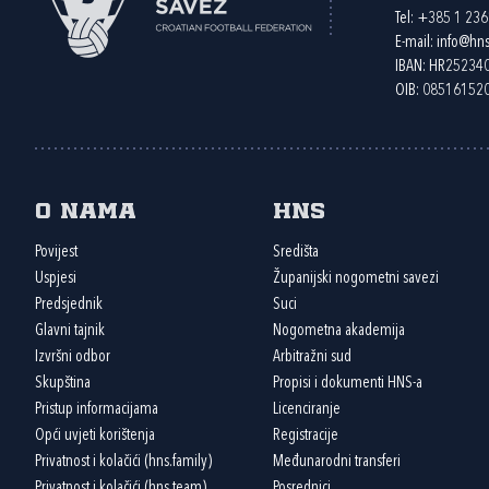
Tel:
+385 1 23
E-mail:
info@hns
IBAN: HR2523
OIB: 08516152
O nama
HNS
Povijest
Središta
Uspjesi
Županijski nogometni savezi
Predsjednik
Suci
Glavni tajnik
Nogometna akademija
Izvršni odbor
Arbitražni sud
Skupština
Propisi i dokumenti HNS-a
Pristup informacijama
Licenciranje
Opći uvjeti korištenja
Registracije
Privatnost i kolačići (hns.family)
Međunarodni transferi
Privatnost i kolačići (hns.team)
Posrednici