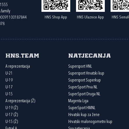
61555
.family
HNS Shop App
HNS Ulaznice App
HNS Semaf
400091100187844
078
HNS.team
Natjecanja
A reprezentacija
Supersport HNL
U-21
Supersport Hrvatski kup
U-19
Supersport Superkup
U-17
SuperSport Prva NL
U-15
SuperSport Druga NL
A reprezentacija (Ž)
Magenta Liga
U-19 (Ž)
SuperSport HMNL
U-17 (Ž)
Hrvatski kup za žene
U-15 (Ž)
Hrvatski malonogometni kup
Futsal A
Sva natjecanja