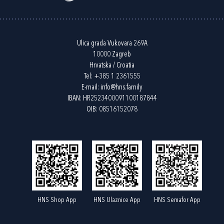
Ulica grada Vukovara 269A
10000 Zagreb
Hrvatska / Croatia
Tel:
+385 1 2361555
E-mail:
info@hns.family
IBAN: HR2523400091100187844
OIB: 08516152078
HNS Shop App
HNS Ulaznice App
HNS Semafor App