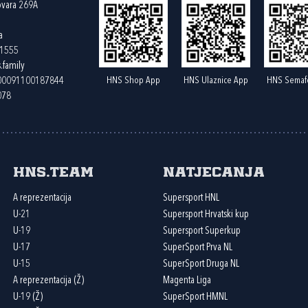
ovara 269A
a
61555
.family
HNS Shop App
HNS Ulaznice App
HNS Semaf
400091100187844
078
HNS.team
Natjecanja
A reprezentacija
Supersport HNL
U-21
Supersport Hrvatski kup
U-19
Supersport Superkup
U-17
SuperSport Prva NL
U-15
SuperSport Druga NL
A reprezentacija (Ž)
Magenta Liga
U-19 (Ž)
SuperSport HMNL