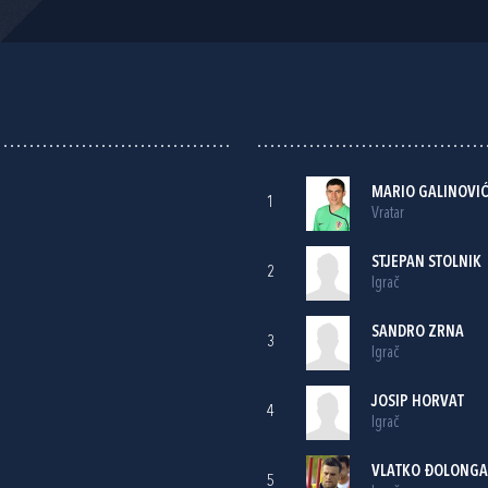
MARIO GALINOVI
1
Vratar
STJEPAN STOLNIK
2
Igrač
SANDRO ZRNA
3
Igrač
JOSIP HORVAT
4
Igrač
VLATKO ĐOLONGA
5