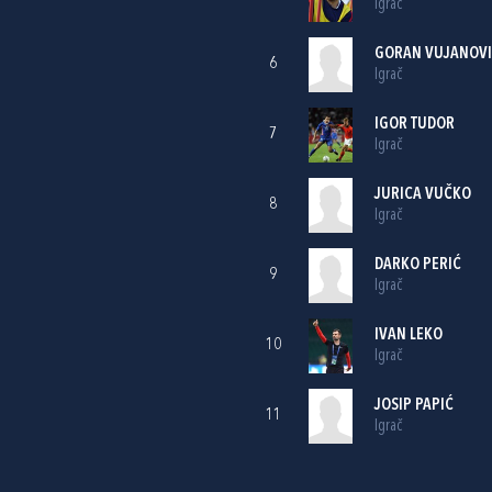
Igrač
GORAN VUJANOV
6
Igrač
IGOR TUDOR
7
Igrač
JURICA VUČKO
8
Igrač
DARKO PERIĆ
9
Igrač
IVAN LEKO
10
Igrač
JOSIP PAPIĆ
11
Igrač