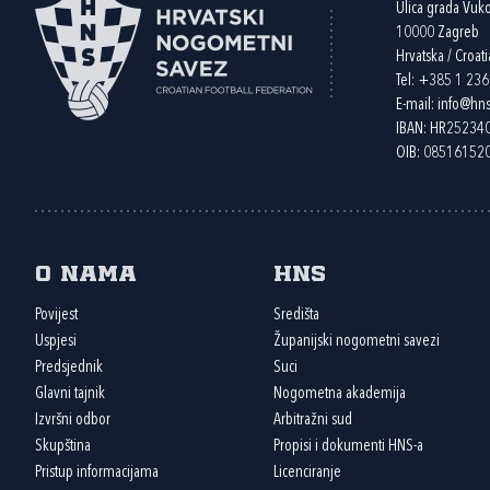
Ulica grada Vuk
10000 Zagreb
Hrvatska / Croati
Tel:
+385 1 23
E-mail:
info@hns
IBAN: HR2523
OIB: 08516152
O nama
HNS
Povijest
Središta
Uspjesi
Županijski nogometni savezi
Predsjednik
Suci
Glavni tajnik
Nogometna akademija
Izvršni odbor
Arbitražni sud
Skupština
Propisi i dokumenti HNS-a
Pristup informacijama
Licenciranje