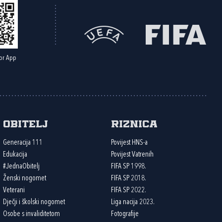
or App
Obitelj
Riznica
Generacija 111
Povijest HNS-a
Edukacija
Povijest Vatrenih
#JednaObitelj
FIFA SP 1998.
Ženski nogomet
FIFA SP 2018.
Veterani
FIFA SP 2022.
Dječji i školski nogomet
Liga nacija 2023.
Osobe s invaliditetom
Fotografije