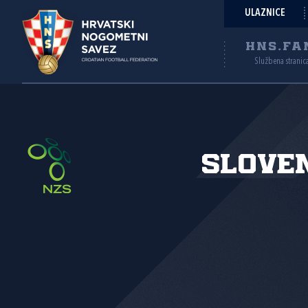
ULAZNICE
HNS.FA
Službena stranic
Slove