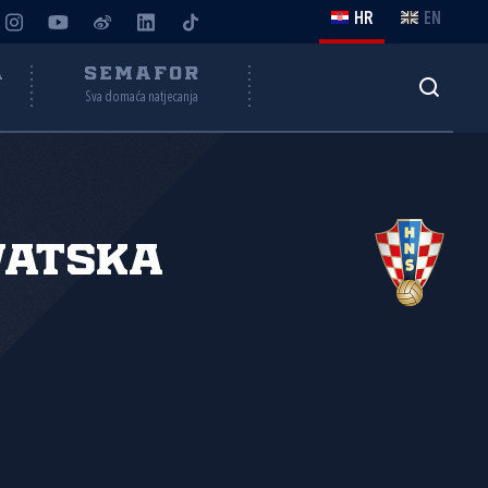
HR
EN
A
SEMAFOR
Sva domaća natjecanja
vatska