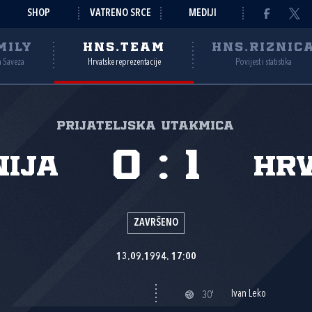
SHOP
VATRENO SRCE
MEDIJI
MILY
HNS.TEAM
HNS.RIZNIC
a Saveza
Hrvatske reprezentacije
Povijest i statistika
Prijateljska utakmica
0
:
1
nija
Hr
ZAVRŠENO
13.09.1994. 17:00
Ivan Leko
30'