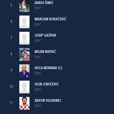
DARIO ŠIMIĆ
5
Igrač
MARIJAN KOVAČEVIĆ
6
Igrač
JOSIP GAŠPAR
7
Igrač
MILAN RAPAIĆ
8
Igrač
IVICA MORNAR
(C)
9
Igrač
IGOR JOVIČEVIĆ
10
Igrač
DAVOR VUGRINEC
11
Igrač