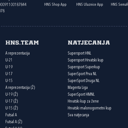
HNS Shop App
HNS Ulaznice App
HNS Semaf
400091100187844
078
HNS.team
Natjecanja
A reprezentacija
Supersport HNL
U-21
Supersport Hrvatski kup
U-19
Supersport Superkup
U-17
SuperSport Prva NL
U-15
SuperSport Druga NL
A reprezentacija (Ž)
Magenta Liga
U-19 (Ž)
SuperSport HMNL
U-17 (Ž)
Hrvatski kup za žene
U-15 (Ž)
Hrvatski malonogometni kup
Futsal A
Sva natjecanja
Futsal A (Ž)