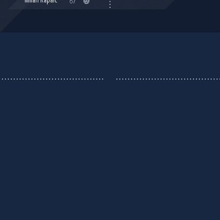
Milan Rapaić
67'