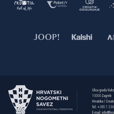
Ulica grada Vuk
10000 Zagreb
Hrvatska / Croati
Tel:
+385 1 23
E-mail:
info@hns