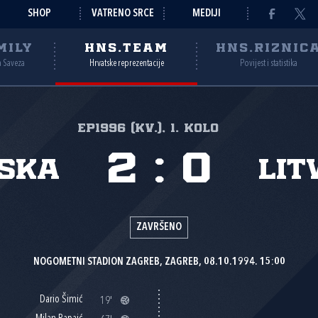
SHOP
VATRENO SRCE
MEDIJI
MILY
HNS.TEAM
HNS.RIZNIC
a Saveza
Hrvatske reprezentacije
Povijest i statistika
EP1996 (kv.), 1. kolo
2
:
0
ska
Lit
ZAVRŠENO
NOGOMETNI STADION ZAGREB, ZAGREB, 08.10.1994. 15:00
Dario Šimić
19'