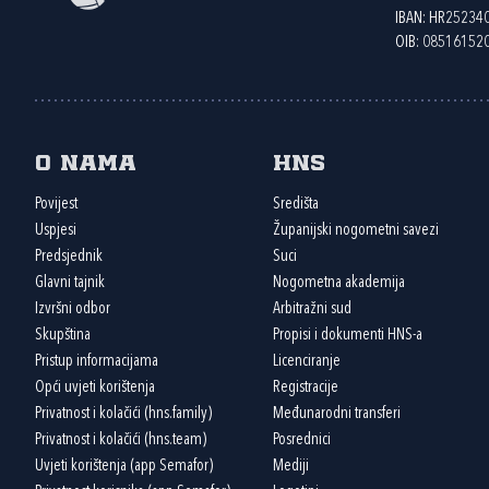
IBAN: HR2523
OIB: 08516152
O nama
HNS
Povijest
Središta
Uspjesi
Županijski nogometni savezi
Predsjednik
Suci
Glavni tajnik
Nogometna akademija
Izvršni odbor
Arbitražni sud
Skupština
Propisi i dokumenti HNS-a
Pristup informacijama
Licenciranje
Opći uvjeti korištenja
Registracije
Privatnost i kolačići (hns.family)
Međunarodni transferi
Privatnost i kolačići (hns.team)
Posrednici
Uvjeti korištenja (app Semafor)
Mediji