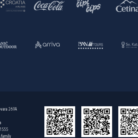
ovara 269A
a
61555
.family