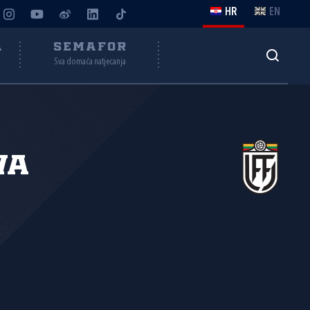
HR
EN
A
SEMAFOR
Sva domaća natjecanja
va