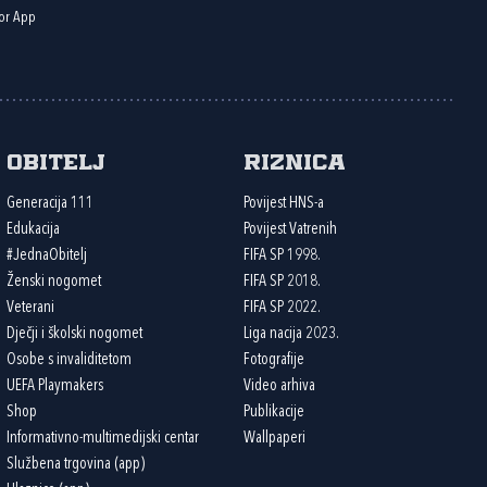
or App
Obitelj
Riznica
Generacija 111
Povijest HNS-a
Edukacija
Povijest Vatrenih
#JednaObitelj
FIFA SP 1998.
Ženski nogomet
FIFA SP 2018.
Veterani
FIFA SP 2022.
Dječji i školski nogomet
Liga nacija 2023.
Osobe s invaliditetom
Fotografije
UEFA Playmakers
Video arhiva
Shop
Publikacije
Informativno-multimedijski centar
Wallpaperi
Službena trgovina (app)