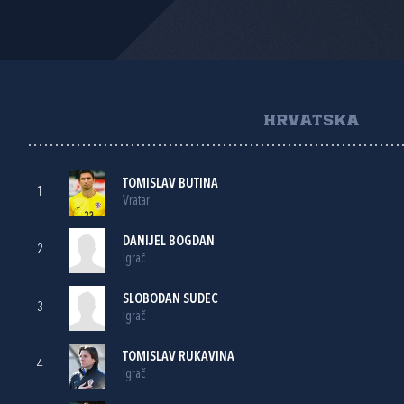
HRVATSKA
TOMISLAV BUTINA
1
Vratar
DANIJEL BOGDAN
2
Igrač
SLOBODAN SUDEC
3
Igrač
TOMISLAV RUKAVINA
4
Igrač