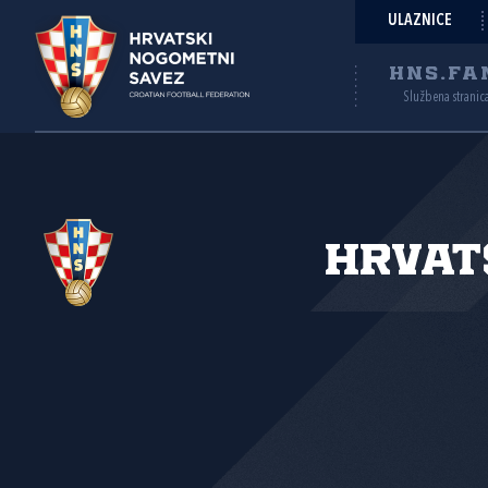
ULAZNICE
HNS.FA
Službena stranic
Hrvat