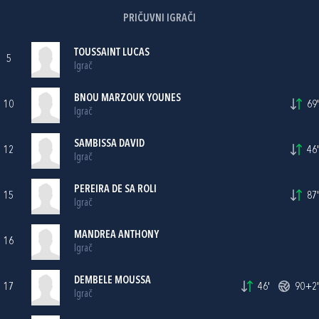
PRIČUVNI IGRAČI
TOUSSAINT LUCAS
5
Igrač
BNOU MARZOUK YOUNES
10
69'
Igrač
SAMBISSA DAVID
12
46'
Igrač
PEREIRA DE SA ROLI
15
87'
Igrač
MANDREA ANTHONY
16
Igrač
DEMBELE MOUSSA
17
46'
90+2'
Igrač