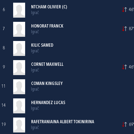
NTCHAM OLIVIER (C)
6
46'
Igrač
HONORAT FRANCK
7
87'
Igrač
KILIC SAMED
8
Igrač
CORNET MAXWELL
9
46'
Igrač
COMAN KINGSLEY
11
Igrač
HERNANDEZ LUCAS
14
Igrač
RAFETRANIAINA ALBERT TOKINIRINA
19
69'
Igrač