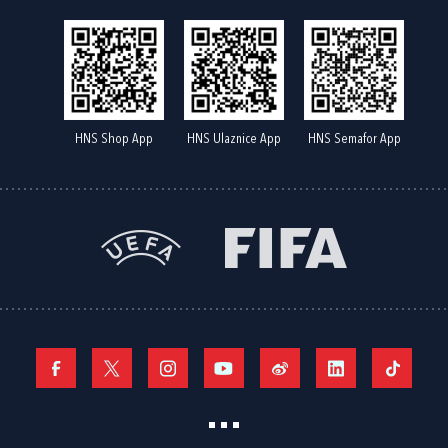
HNS Shop App
HNS Ulaznice App
HNS Semafor App