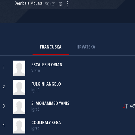
Dembele Moussa
90+2'
FRANCUSKA
HRVATSKA
ESCALES FLORIAN
1
Vratar
FULGINI ANGELO
2
Igrač
SI MOHAMMED YANIS
3
46'
Igrač
COULIBALY SEGA
4
Igrač