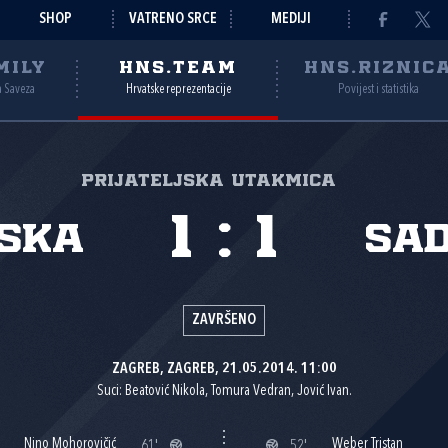
SHOP
VATRENO SRCE
MEDIJI
MILY
HNS.TEAM
HNS.RIZNIC
a Saveza
Hrvatske reprezentacije
Povijest i statistika
Prijateljska utakmica
1
:
1
ska
SA
ZAVRŠENO
ZAGREB, ZAGREB, 21.05.2014. 11:00
Suci: Beatović Nikola, Tomura Vedran, Jović Ivan.
Nino Mohorovičić
Weber Tristan
61'
52'