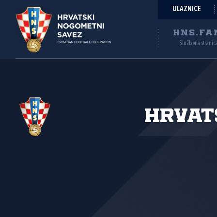
ULAZNICE
HNS.FA
Službena stranic
Hrvat