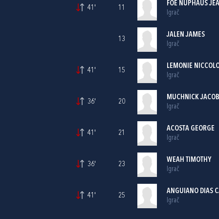
FOE NUPHAUS JEA
41'
11
Igrač
JALEN JAMES
13
Igrač
LEMONIE NICCOL
41'
15
Igrač
MUCHNICK JACO
36'
20
Igrač
ACOSTA GEORGE
41'
21
Igrač
WEAH TIMOTHY
36'
23
Igrač
ANGUIANO DIAS 
41'
25
Igrač