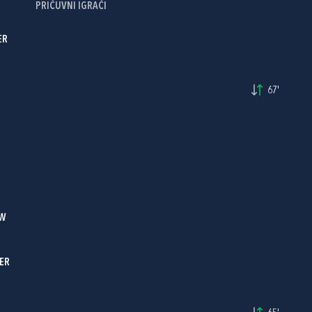
PRIČUVNI IGRAČI
ER
67'
EW
ER