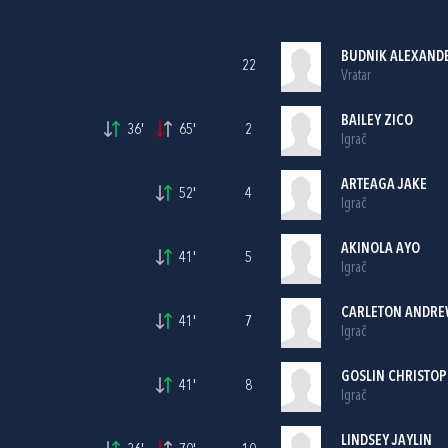
BUDNIK ALEXAND
22
Vratar
BAILEY ZICO
36'
65'
2
Igrač
ARTEAGA JAKE
52'
4
Igrač
AKINOLA AYO
41'
5
Igrač
CARLETON ANDR
41'
7
Igrač
GOSLIN CHRISTOP
41'
8
Igrač
LINDSEY JAYLIN