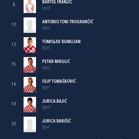
BARTOL FRANJIĆ
8
Igrač
ANTONIO TONI TROGRANČIĆ
10
Igrač
TOMISLAV ĐUMLIJAN
13
Igrač
PETAR MIKULIĆ
15
Igrač
FILIP TOMAŠKOVIĆ
16
Igrač
JURICA BAJIĆ
19
Igrač
JURICA BARIŠIĆ
20
Igrač