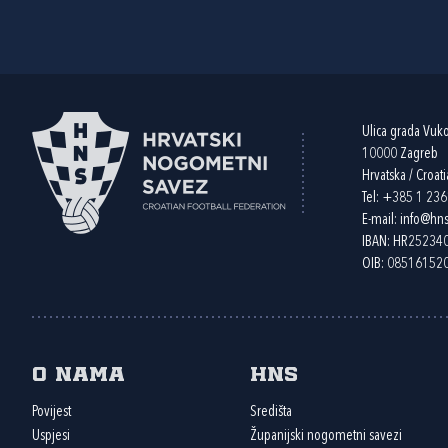
Ulica grada Vuk
10000 Zagreb
Hrvatska / Croati
Tel:
+385 1 23
E-mail:
info@hns
IBAN: HR2523
OIB: 08516152
O nama
HNS
Povijest
Središta
Uspjesi
Županijski nogometni savezi