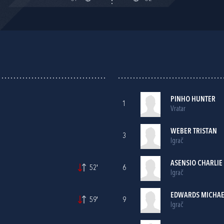
PINHO HUNTER
1
Vratar
WEBER TRISTAN
3
Igrač
ASENSIO CHARLIE 
52'
6
Igrač
EDWARDS MICHAE
59'
9
Igrač