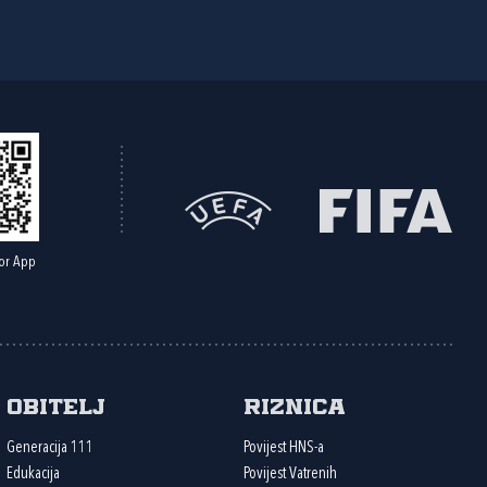
or App
Obitelj
Riznica
Generacija 111
Povijest HNS-a
Edukacija
Povijest Vatrenih