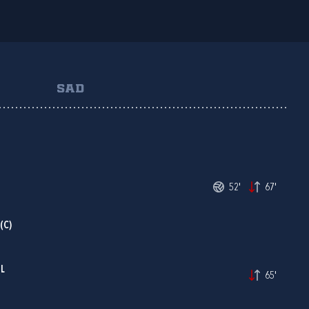
SAD
52'
67'
(C)
L
65'