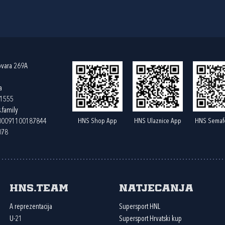
ovara 269A
a
61555
.family
HNS Shop App
HNS Ulaznice App
HNS Semaf
400091100187844
078
HNS.team
Natjecanja
A reprezentacija
Supersport HNL
U-21
Supersport Hrvatski kup