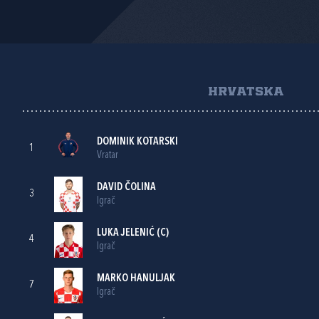
HRVATSKA
DOMINIK KOTARSKI
1
Vratar
DAVID ČOLINA
3
Igrač
LUKA JELENIĆ
(C)
4
Igrač
MARKO HANULJAK
7
Igrač