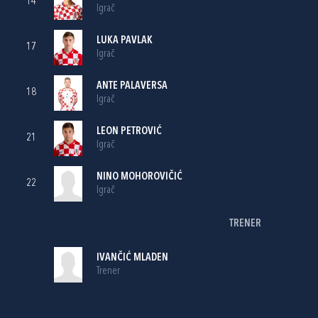
14
Igrač
LUKA PAVLAK
17
Igrač
ANTE PALAVERSA
18
Igrač
LEON PETROVIĆ
21
Igrač
NINO MOHOROVIČIĆ
22
Igrač
TRENER
IVANČIĆ MLADEN
Trener