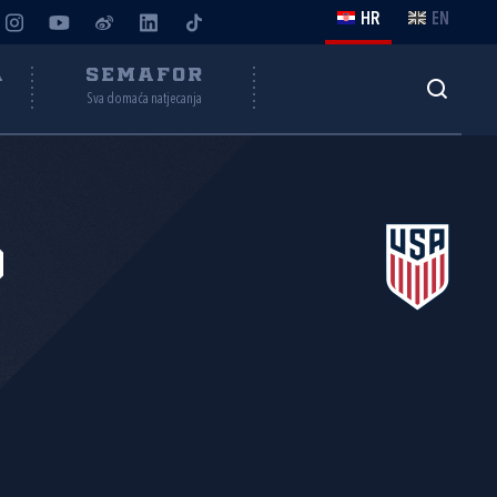
HR
EN
A
SEMAFOR
Sva domaća natjecanja
D