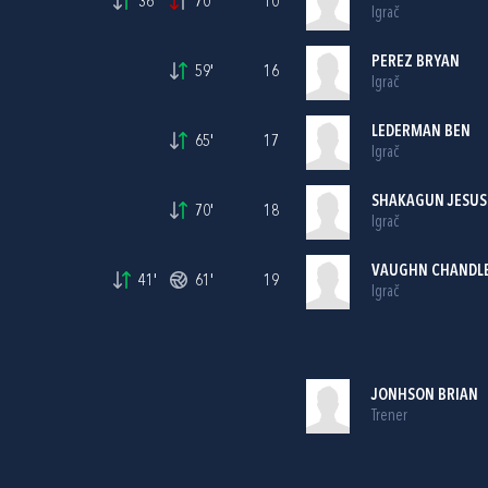
36'
70'
10
Igrač
PEREZ BRYAN
59'
16
Igrač
LEDERMAN BEN
65'
17
Igrač
SHAKAGUN JESUS
70'
18
Igrač
VAUGHN CHANDL
41'
61'
19
Igrač
JONHSON BRIAN
Trener