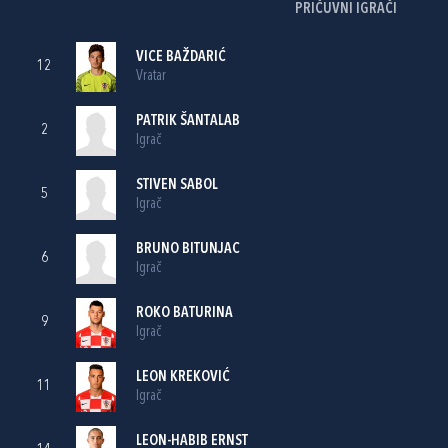
PRIČUVNI IGRAČI
VICE BAŽDARIĆ
12
Vratar
PATRIK ŠANTALAB
2
Igrač
STIVEN SABOL
5
Igrač
BRUNO BITUNJAC
6
Igrač
ROKO BATURINA
9
Igrač
LEON KREKOVIĆ
11
Igrač
LEON-HABIB ERNST