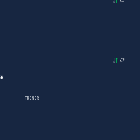
65'
67'
ER
TRENER