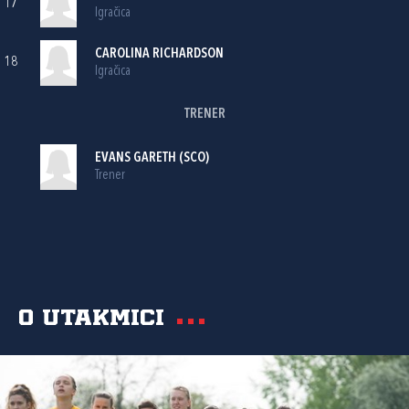
17
Igračica
CAROLINA RICHARDSON
18
Igračica
TRENER
EVANS GARETH (SCO)
Trener
O utakmici