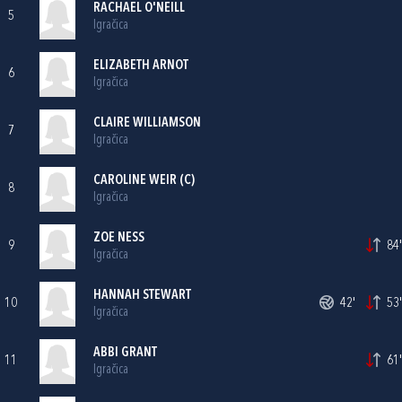
RACHAEL O'NEILL
5
Igračica
ELIZABETH ARNOT
6
Igračica
CLAIRE WILLIAMSON
7
Igračica
CAROLINE WEIR (C)
8
Igračica
ZOE NESS
9
84'
Igračica
HANNAH STEWART
10
42'
53'
Igračica
ABBI GRANT
11
61'
Igračica