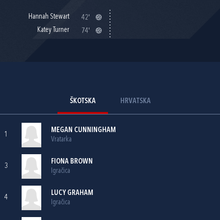
Hannah Stewart
42'
Katey Turner
74'
ŠKOTSKA
HRVATSKA
MEGAN CUNNINGHAM
1
Vratarka
FIONA BROWN
3
Igračica
LUCY GRAHAM
4
Igračica