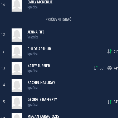
EMILY MCKERLIE
16
Igračica
PRIČUVNI IGRAČI
JENNA FIFE
12
Vratarka
CHLOE ARTHUR
2
61'
Igračica
KATEY TURNER
13
53'
74'
Igračica
RACHEL HALLIDAY
14
Igračica
GEORGIE RAFFERTY
15
84'
Igračica
MEGAN KARAGIOZIS