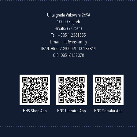
Ulica grada Vukovara 269A
10000 Zagreb
Hrvatska / Croatia
Tel:
+385 1 2361555
E-mail:
info@hns.family
IBAN: HR2523400091100187844
OIB: 08516152078
HNS Shop App
HNS Ulaznice App
HNS Semafor App