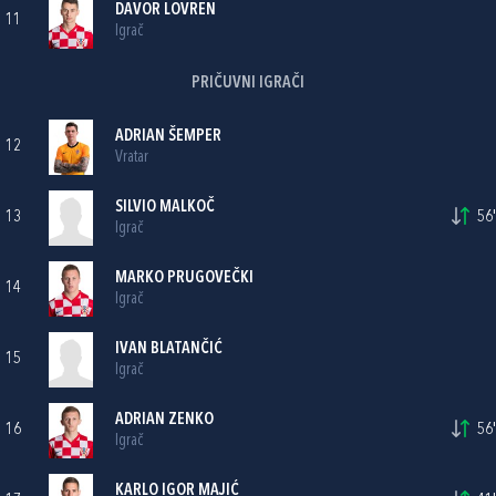
DAVOR LOVREN
11
Igrač
PRIČUVNI IGRAČI
ADRIAN ŠEMPER
12
Vratar
SILVIO MALKOČ
13
56'
Igrač
MARKO PRUGOVEČKI
14
Igrač
IVAN BLATANČIĆ
15
Igrač
ADRIAN ZENKO
16
56'
Igrač
KARLO IGOR MAJIĆ