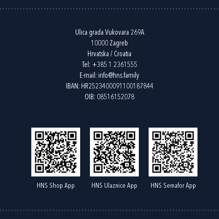
Ulica grada Vukovara 269A
10000 Zagreb
Hrvatska / Croatia
Tel:
+385 1 2361555
E-mail:
info@hns.family
IBAN: HR2523400091100187844
OIB: 08516152078
HNS Shop App
HNS Ulaznice App
HNS Semafor App