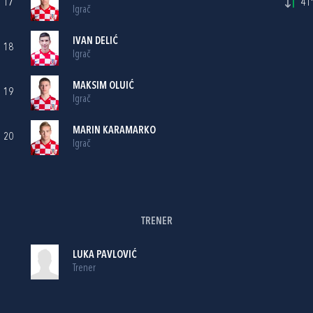
17
41'
Igrač
IVAN DELIĆ
18
Igrač
MAKSIM OLUIĆ
19
Igrač
MARIN KARAMARKO
20
Igrač
TRENER
LUKA PAVLOVIĆ
Trener