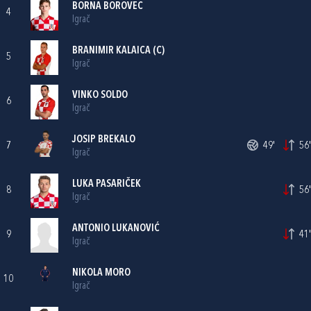
BORNA BOROVEC
4
Igrač
BRANIMIR KALAICA
(C)
5
Igrač
VINKO SOLDO
6
Igrač
JOSIP BREKALO
7
49'
56'
Igrač
LUKA PASARIČEK
8
56'
Igrač
ANTONIO LUKANOVIĆ
9
41'
Igrač
NIKOLA MORO
10
Igrač