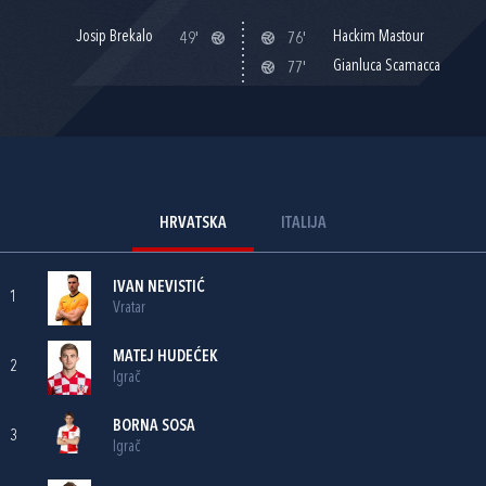
Josip Brekalo
Hackim Mastour
49'
76'
Gianluca Scamacca
77'
HRVATSKA
ITALIJA
IVAN NEVISTIĆ
1
Vratar
MATEJ HUDEĆEK
2
Igrač
BORNA SOSA
3
Igrač