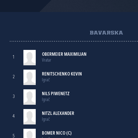
BAVARSKA
OBERMEIER MAXIMILIAN
1
Vratar
RENITSCHENKO KEVIN
2
Igrač
NILS PIWENETZ
3
Igrač
NITZL ALEXANDER
4
Igrač
BOMER NICO (C)
5