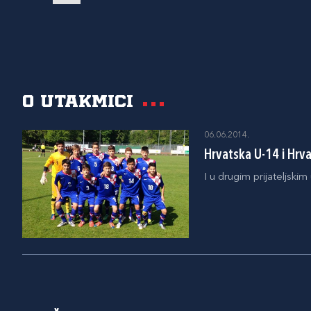
O utakmici
06.06.2014.
Hrvatska U-14 i Hrva
I u drugim prijateljski