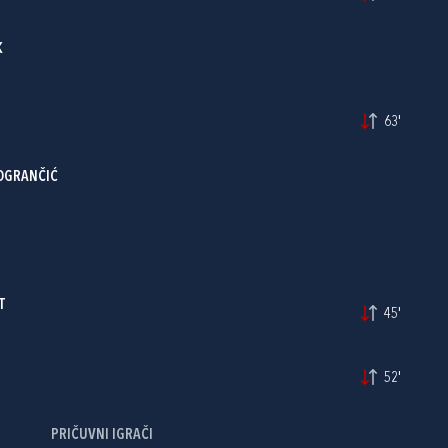
K
63'
ROGRANČIĆ
T
45'
52'
PRIČUVNI IGRAČI