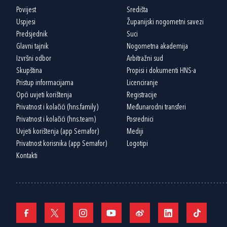
Povijest
Središta
Uspjesi
Županijski nogometni savezi
Predsjednik
Suci
Glavni tajnik
Nogometna akademija
Izvršni odbor
Arbitražni sud
Skupština
Propisi i dokumenti HNS-a
Pristup informacijama
Licenciranje
Opći uvjeti korištenja
Registracije
Privatnost i kolačići (hns.family)
Međunarodni transferi
Privatnost i kolačići (hns.team)
Posrednici
Uvjeti korištenja (app Semafor)
Mediji
Privatnost korisnika (app Semafor)
Logotipi
Kontakti