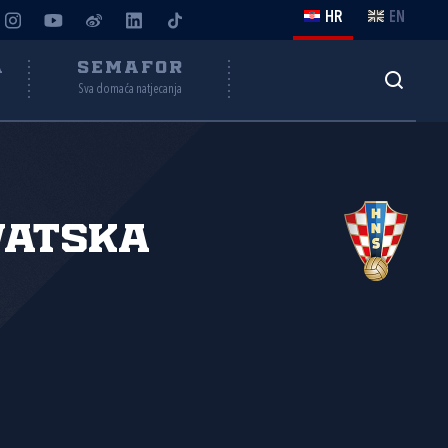
HR
EN
A
SEMAFOR
Sva domaća natjecanja
vatska