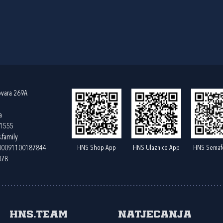
ovara 269A
a
61555
.family
HNS Shop App
HNS Ulaznice App
HNS Semaf
400091100187844
078
HNS.team
Natjecanja