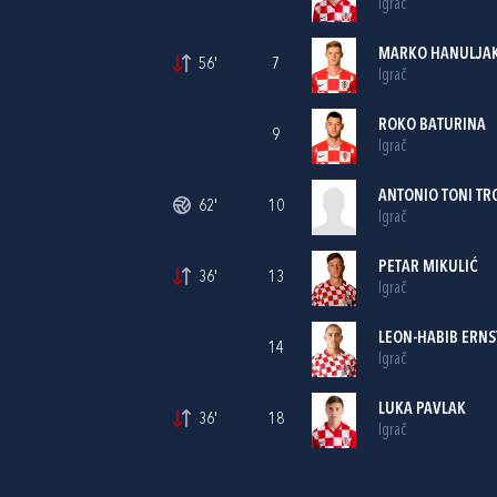
Igrač
MARKO HANULJA
56'
7
Igrač
ROKO BATURINA
9
Igrač
ANTONIO TONI T
62'
10
Igrač
PETAR MIKULIĆ
36'
13
Igrač
LEON-HABIB ERNS
14
Igrač
LUKA PAVLAK
36'
18
Igrač