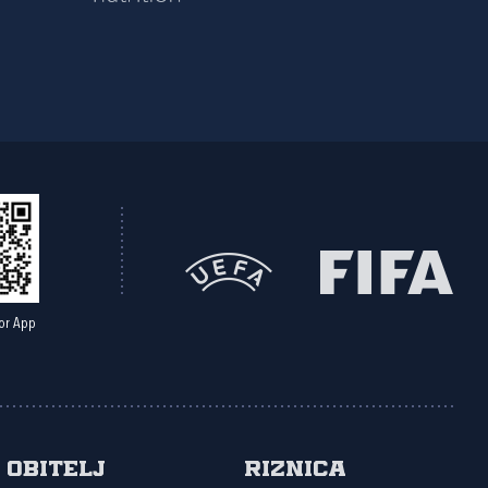
or App
Obitelj
Riznica