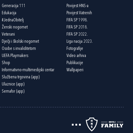
Generacija 111
Povijest HNS-a
Edukacija
Povijest Vatrenih
#JednaObitelj
FIFA SP 1998.
Ženski nogomet
FIFA SP 2018.
Veterani
FIFA SP 2022.
Dječji i školski nogomet
Liga nacija 2023.
Osobe s invaliditetom
Fotografije
UEFA Playmakers
Video arhiva
Shop
Publikacije
Informativno-multimedijski centar
Wallpaperi
Službena trgovina (app)
Ulaznice (app)
Semafor (app)