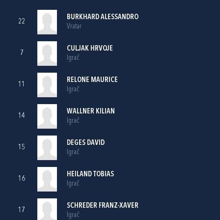
BURKHARD ALESSANDRO
22
Vratar
CULJAK HRVOJE
7
Igrač
RELONE MAURICE
11
Igrač
WALLNER KILIAN
14
Igrač
DEGES DAVID
15
Igrač
HEILAND TOBIAS
16
Igrač
SCHREDER FRANZ-XAVER
17
Igrač