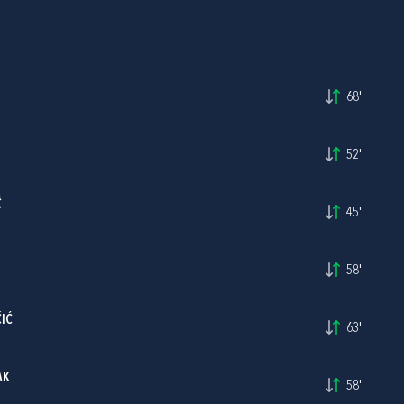
68'
52'
Ć
45'
58'
IĆ
63'
AK
58'