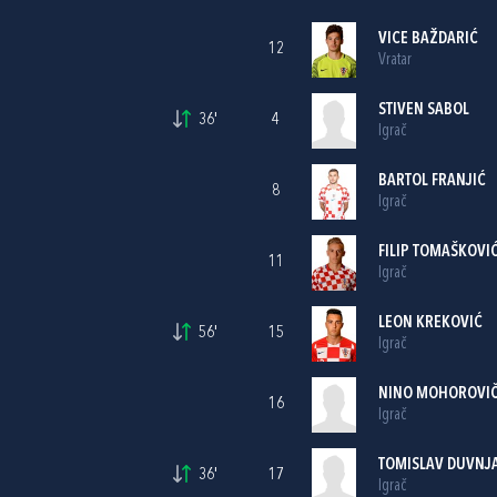
VICE BAŽDARIĆ
12
Vratar
STIVEN SABOL
36'
4
Igrač
BARTOL FRANJIĆ
8
Igrač
FILIP TOMAŠKOVI
11
Igrač
LEON KREKOVIĆ
56'
15
Igrač
NINO MOHOROVIČ
16
Igrač
TOMISLAV DUVNJ
36'
17
Igrač