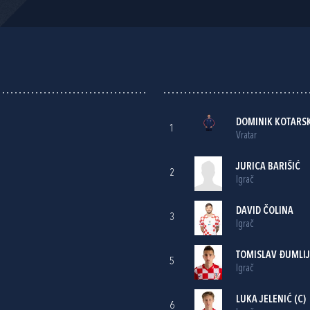
DOMINIK KOTARSK
1
Vratar
JURICA BARIŠIĆ
2
Igrač
DAVID ČOLINA
3
Igrač
TOMISLAV ĐUMLI
5
Igrač
LUKA JELENIĆ
(C)
6