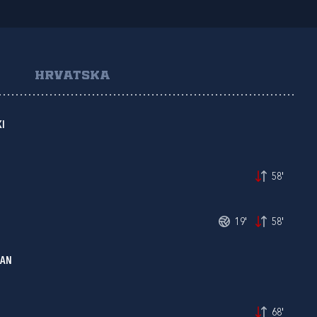
HRVATSKA
I
58'
19'
58'
JAN
68'