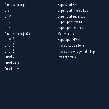
A reprezentacija
Supersport HNL
U-21
Supersport Hrvatski kup
U-19
Supersport Superkup
U-17
SuperSport Prva NL
U-15
SuperSport Druga NL
A reprezentacija (Ž)
Magenta Liga
U-19 (Ž)
SuperSport HMNL
U-17 (Ž)
Hrvatski kup za žene
U-15 (Ž)
Hrvatski malonogometni kup
Futsal A
Sva natjecanja
Futsal A (Ž)
Futsal U-19