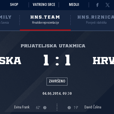
SHOP
VATRENO SRCE
MEDIJI
MILY
HNS.TEAM
HNS.RIZNIC
a Saveza
Hrvatske reprezentacije
Povijest i statistika
Prijateljska utakmica
1
:
1
ska
Hr
ZAVRŠENO
04.06.2014. 09:30
Evina Frank
David Čolina
62'
19'