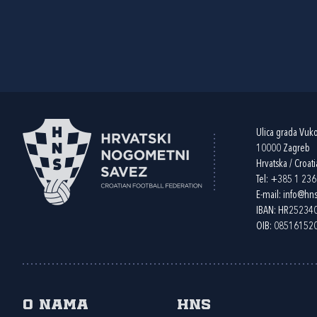
Ulica grada Vuk
10000 Zagreb
Hrvatska / Croati
Tel:
+385 1 23
E-mail:
info@hns
IBAN: HR2523
OIB: 08516152
O nama
HNS