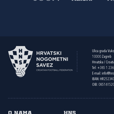
Ulica grada Vuk
10000 Zagreb
Hrvatska / Croati
Tel:
+385 1 23
E-mail:
info@hns
IBAN: HR2523
OIB: 08516152
O nama
HNS