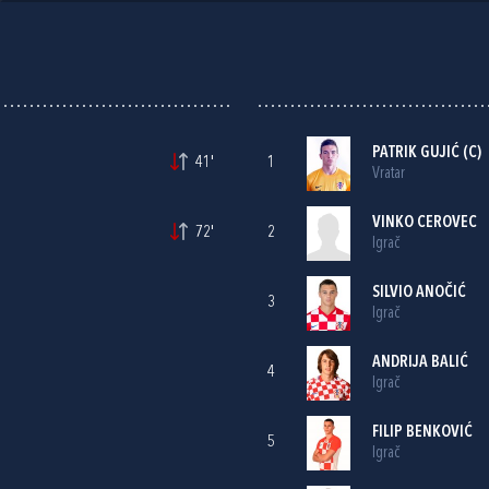
PATRIK GUJIĆ
(C)
41'
1
Vratar
VINKO CEROVEC
72'
2
Igrač
SILVIO ANOČIĆ
3
Igrač
ANDRIJA BALIĆ
4
Igrač
FILIP BENKOVIĆ
5
Igrač