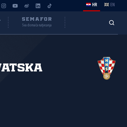
HR
EN
A
SEMAFOR
Sva domaća natjecanja
vatska