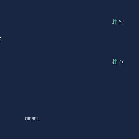
59'
Ć
79'
TRENER