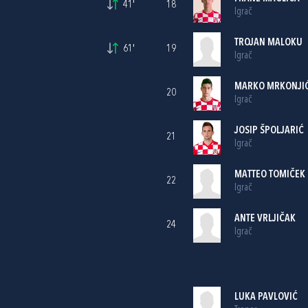
41'
18
Igrač
TROJAN MALOKU
61'
19
Igrač
MARKO MRKONJI
20
Igrač
JOSIP ŠPOLJARIĆ
21
Igrač
MATTEO TOMIČEK
22
Igrač
ANTE VRLJIČAK
24
Igrač
LUKA PAVLOVIĆ