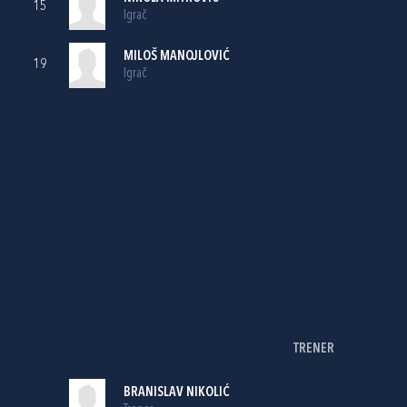
15
Igrač
MILOŠ MANOJLOVIĆ
19
Igrač
TRENER
BRANISLAV NIKOLIĆ