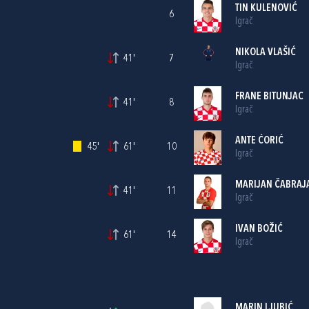
TIN KULENOVIĆ
6
Igrač
NIKOLA VLAŠIĆ
41'
7
Igrač
FRANE BITUNJAC
41'
8
Igrač
ANTE ĆORIĆ
45'
61'
10
Igrač
MARIJAN ČABRAJ
41'
11
Igrač
IVAN BOŽIĆ
61'
14
Igrač
MARIN LJUBIĆ