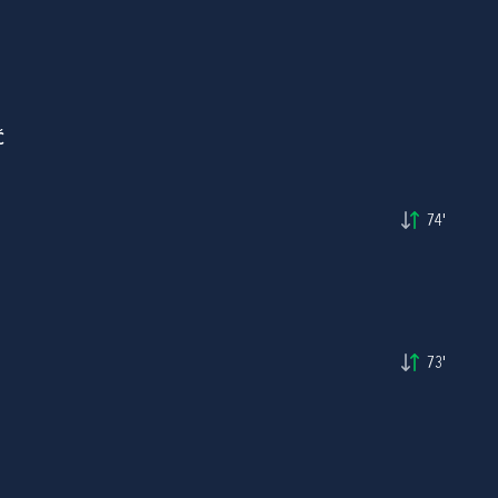
Ć
74'
73'