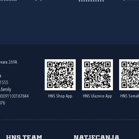
ovara 269A
a
61555
.family
HNS Shop App
HNS Ulaznice App
HNS Semaf
400091100187844
078
HNS.team
Natjecanja