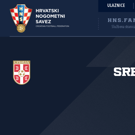
ULAZNICE
HNS.FA
Službena stranic
Sr