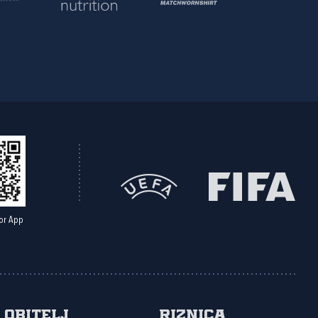
or App
Obitelj
Riznica