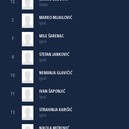
12
Vratar
MARKO MIJAILOVIĆ
2
Igrač
MILE ŠARENAC
7
Igrač
STEFAN JANKOVIĆ
8
Igrač
NEMANJA GLAVIČIĆ
10
Igrač
IVAN ŠAPONJIĆ
11
Igrač
STRAHINJA KARIŠIĆ
13
Igrač
NIKOLA MITROVIĆ