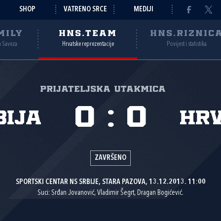
SHOP
VATRENO SRCE
MEDIJI
MILY
HNS.TEAM
HNS.RIZNIC
a Saveza
Hrvatske reprezentacije
Povijest i statistika
Prijateljska utakmica
0
:
0
bija
Hr
ZAVRŠENO
SPORTSKI CENTAR NS SRBIJE, STARA PAZOVA, 13.12.2013. 11:00
Suci: Srđan Jovanović, Vladimir Šegrt, Dragan Bogićević.