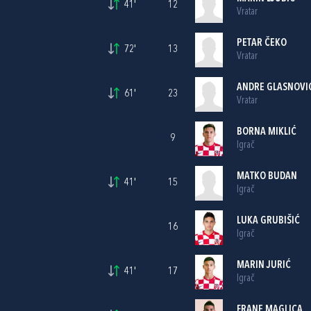
41'
12
Vratar
PETAR ČEKO
72'
13
Vratar
ANDRE GLASNOVI
61'
23
Vratar
BORNA MIKLIĆ
9
Igrač
MATKO BUDAN
41'
15
Igrač
LUKA GRUBIŠIĆ
16
Igrač
MARIN JURIĆ
41'
17
Igrač
FRANE MAGLICA