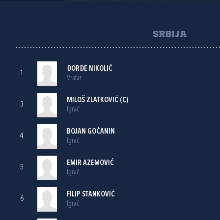
SRBIJA
ĐORĐE NIKOLIĆ
1
Vratar
MILOŠ ZLATKOVIĆ (C)
3
Igrač
BOJAN GOČANIN
4
Igrač
EMIR AZEMOVIĆ
5
Igrač
FILIP STANKOVIĆ
6
Igrač