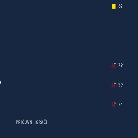
62'
79'
A
59'
74'
PRIČUVNI IGRAČI