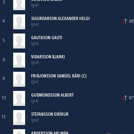
3
Igrač
SIGURDARSON ALEXANDER HELGI
4
68'
Igrač
GAUTASON GAUTI
5
Igrač
VIDARSSON BJARKI
6
Igrač
FRIĐJONSSON SAMÚEL KÁRI (C)
8
Igrač
GUĐMUNDSSON ALBERT
10
81'
Igrač
STEFANSSON EIRÍKUR
15
Igrač
ANDERSSON ARI MÁR