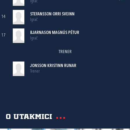
Igrač
STEFANSSON ORRI SVEINN
14
Igrač
BJARNASON MAGNÚS PÉTUR
17
Igrač
TRENER
JONSSON KRISTINN RUNAR
Trener
O utakmici