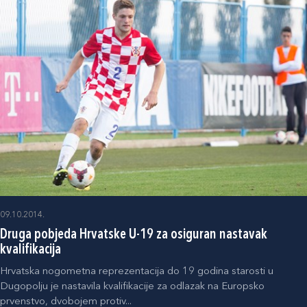
09.10.2014.
Druga pobjeda Hrvatske U-19 za osiguran nastavak
kvalifikacija
Hrvatska nogometna reprezentacija do 19 godina starosti u
Dugopolju je nastavila kvalifikacije za odlazak na Europsko
prvenstvo, dvobojem protiv...