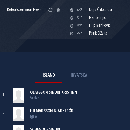
Robertsson Aron Freyr
Duje Ćaleta-Car
62'
49'
Ivan Šunjić
51'
Filip Benković
82'
Patrik Džalto
84'
ISLAND
HRVATSKA
OLAFSSON SINDRI KRISTINN
1
Vratar
HILMARSSON BJARKI ?ÓR
2
Igrač
SCHEVING SINDRI