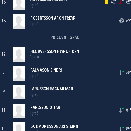
16
40'
85'
Igrač
ROBERTSSON ARON FREYR
18
62'
Igrač
PRIČUVNI IGRAČI
HLOĐVERSSON HLYNUR ÖRN
12
Vratar
PALMASON SINDRI
7
68'
Igrač
LARUSSON RAGNAR MAR
9
Igrač
KARLSSON OTTAR
11
81'
Igrač
GUĐMUNDSSON ARI STEINN
13
85'