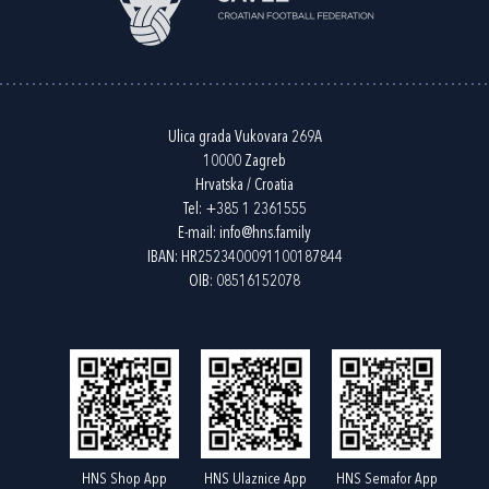
Ulica grada Vukovara 269A
10000 Zagreb
Hrvatska / Croatia
Tel:
+385 1 2361555
E-mail:
info@hns.family
IBAN: HR2523400091100187844
OIB: 08516152078
HNS Shop App
HNS Ulaznice App
HNS Semafor App