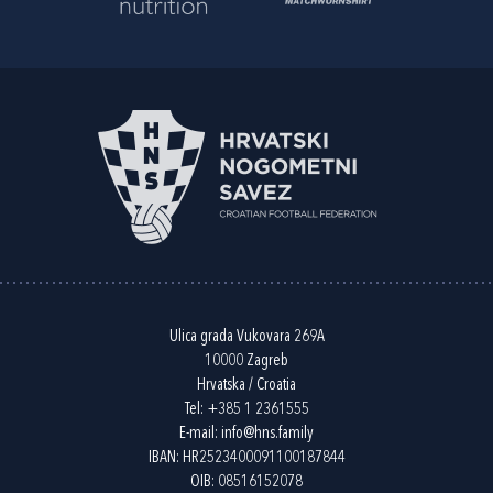
Ulica grada Vukovara 269A
10000 Zagreb
Hrvatska / Croatia
Tel:
+385 1 2361555
E-mail:
info@hns.family
IBAN: HR2523400091100187844
OIB: 08516152078