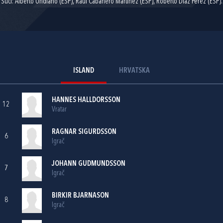
Suci: Alberto Undiano (ESP), Raul Cabanero Martinez (ESP), Roberto Diaz Perez (ESP).
ISLAND
HRVATSKA
HANNES HALLDORSSON
12
Vratar
RAGNAR SIGURDSSON
6
Igrač
JOHANN GUDMUNDSSON
7
Igrač
BIRKIR BJARNASON
8
Igrač