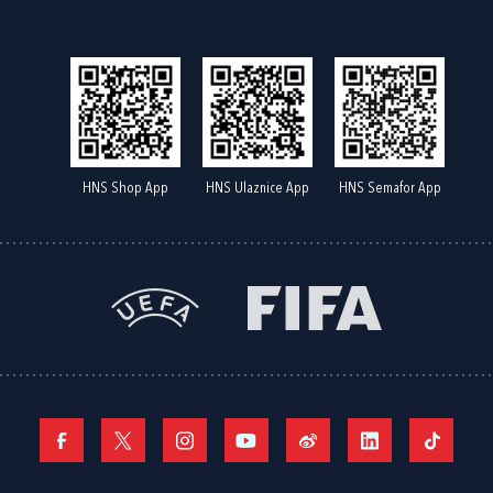
HNS Shop App
HNS Ulaznice App
HNS Semafor App