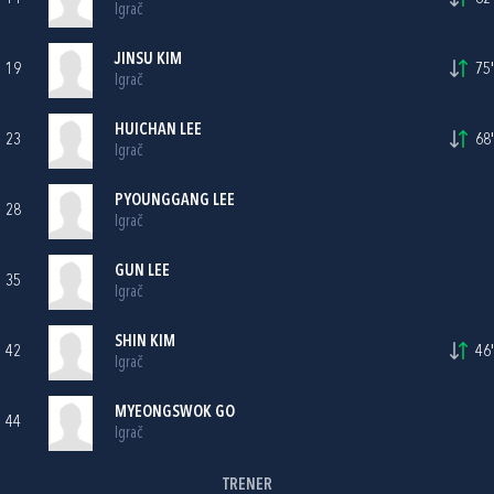
Igrač
JINSU KIM
19
75'
Igrač
HUICHAN LEE
23
68'
Igrač
PYOUNGGANG LEE
28
Igrač
GUN LEE
35
Igrač
SHIN KIM
42
46'
Igrač
MYEONGSWOK GO
44
Igrač
TRENER