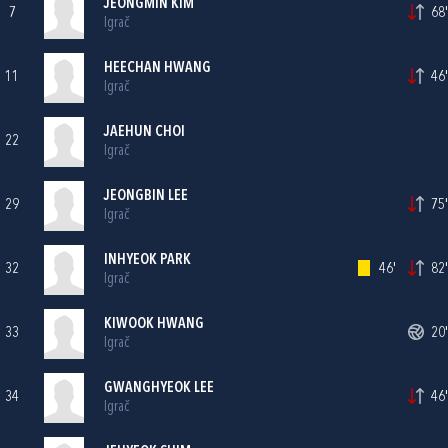
JEONGMIN KIM
7
68'
Igrač
HEECHAN HWANG
11
46'
Igrač
JAEHUN CHOI
22
Igrač
JEONGBIN LEE
29
75'
Igrač
INHYEOK PARK
32
46'
82'
Igrač
KIWOOK HWANG
33
20'
Igrač
GWANGHYEOK LEE
34
46'
Igrač