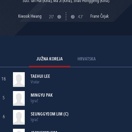
Suci: Tan Hai (Kina), Ma Ji (Kina), Shao Honggeng (Kina).
Kiwook Hwang
Frane Čirjak
20'
43'
JUŽNA KOREJA
HRVATSKA
TAEHUI LEE
18
Vratar
MINGYU PAK
5
Igrač
SEUNGGYEOM LIM (C)
6
Igrač