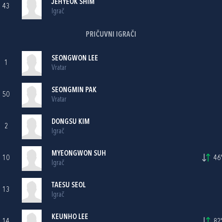
JEHYEOK SHIM
43
Igrač
PRIČUVNI IGRAČI
SEONGWON LEE
1
Vratar
SEONGMIN PAK
50
Vratar
DONGSU KIM
2
Igrač
MYEONGWON SUH
10
46'
Igrač
TAESU SEOL
13
Igrač
KEUNHO LEE
14
82'