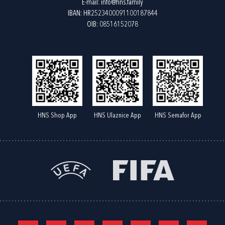
E-mail:
info@hns.family
IBAN: HR2523400091100187844
OIB: 08516152078
HNS Shop App
HNS Ulaznice App
HNS Semafor App