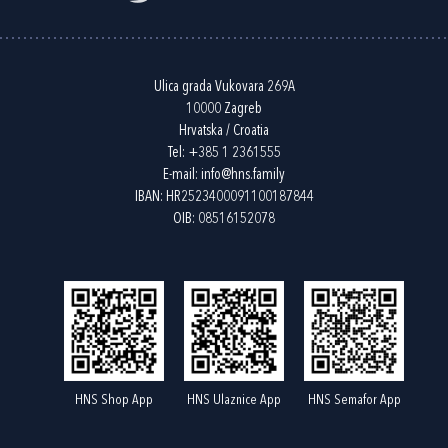
Ulica grada Vukovara 269A
10000 Zagreb
Hrvatska / Croatia
Tel:
+385 1 2361555
E-mail:
info@hns.family
IBAN: HR2523400091100187844
OIB: 08516152078
HNS Shop App
HNS Ulaznice App
HNS Semafor App