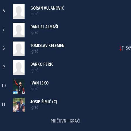
GORAN VUJANOVIĆ
6
Igrač
DANIJEL ALMAŠI
7
Igrač
TOMISLAV KELEMEN
8
58'
Igrač
DARKO PERIĆ
9
Igrač
IVAN LEKO
10
Igrač
JOSIP ŠIMIĆ
(C)
11
Igrač
PRIČUVNI IGRAČI