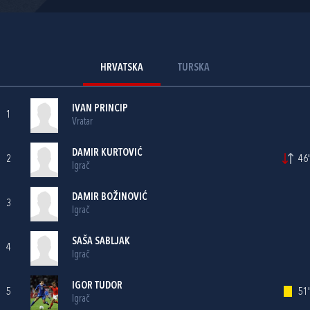
HRVATSKA
TURSKA
IVAN PRINCIP
1
Vratar
DAMIR KURTOVIĆ
2
46'
Igrač
DAMIR BOŽINOVIĆ
3
Igrač
SAŠA SABLJAK
4
Igrač
IGOR TUDOR
5
51'
Igrač