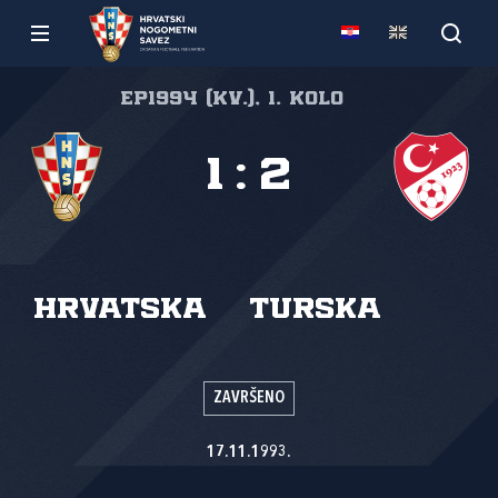
EP1994 (kv.), 1. kolo
1
:
2
Hrvatska
Turska
ZAVRŠENO
17.11.1993.