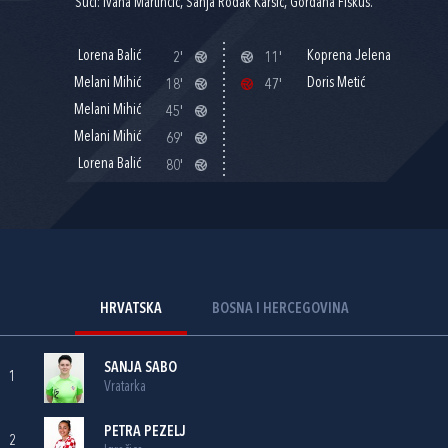
Suci: Ivana Martinčić, Sanja Rođak Karšić, Gordana Fiškuš.
Lorena Balić
Koprena Jelena
2'
11'
Melani Mihić
Doris Metić
18'
47'
Melani Mihić
45'
Melani Mihić
69'
Lorena Balić
80'
HRVATSKA
BOSNA I HERCEGOVINA
SANJA SABO
1
Vratarka
PETRA PEZELJ
2