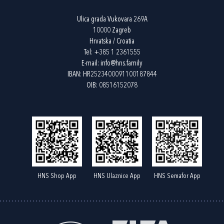
Ulica grada Vukovara 269A
10000 Zagreb
Hrvatska / Croatia
Tel:
+385 1 2361555
E-mail:
info@hns.family
IBAN: HR2523400091100187844
OIB: 08516152078
HNS Shop App
HNS Ulaznice App
HNS Semafor App