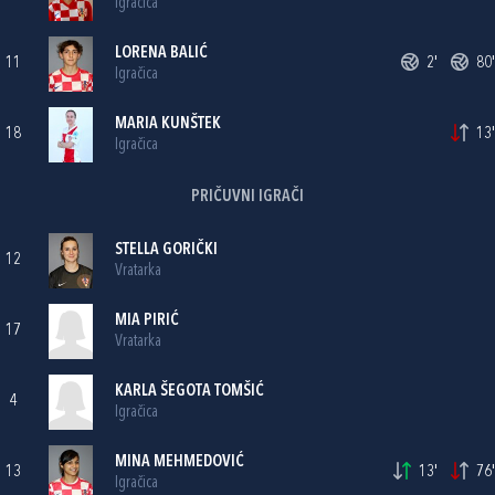
Igračica
LORENA BALIĆ
11
2'
80'
Igračica
MARIA KUNŠTEK
18
13'
Igračica
PRIČUVNI IGRAČI
STELLA GORIČKI
12
Vratarka
MIA PIRIĆ
17
Vratarka
KARLA ŠEGOTA TOMŠIĆ
4
Igračica
MINA MEHMEDOVIĆ
13
13'
76'
Igračica