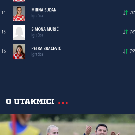
MIRNA SUDAN
14
70'
Igračica
SIMONA MURIĆ
15
76'
Igračica
PETRA BRAČEVIĆ
16
79'
Igračica
O utakmici