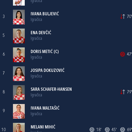
Igračica
IVANA BULJEVIĆ
3
70'
Igračica
ENA DEVČIĆ
5
Igračica
DORIS METIĆ
(C)
6
47'
Igračica
JOSIPA DOKUZOVIĆ
7
Igračica
SARA SCHAFER-HANSEN
8
79'
Igračica
IVANA MALTAŠIĆ
9
Igračica
MELANI MIHIĆ
10
18'
45'
69'