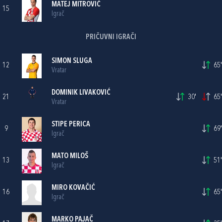
MATEJ MITROVIĆ
15
Igrač
PRIČUVNI IGRAČI
SIMON SLUGA
12
65'
Vratar
DOMINIK LIVAKOVIĆ
21
30'
65'
Vratar
STIPE PERICA
9
69'
Igrač
MATO MILOŠ
13
51'
Igrač
MIRO KOVAČIĆ
16
65'
Igrač
MARKO PAJAČ