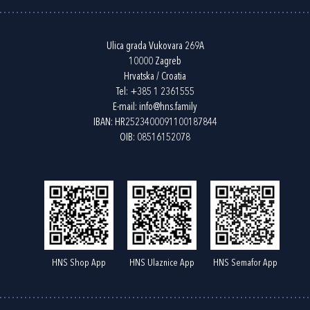
Ulica grada Vukovara 269A
10000 Zagreb
Hrvatska / Croatia
Tel:
+385 1 2361555
E-mail:
info@hns.family
IBAN: HR2523400091100187844
OIB: 08516152078
HNS Shop App
HNS Ulaznice App
HNS Semafor App