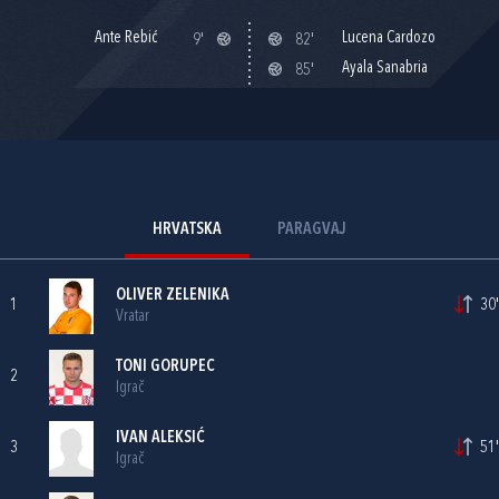
Ante Rebić
Lucena Cardozo
9'
82'
Ayala Sanabria
85'
HRVATSKA
PARAGVAJ
OLIVER ZELENIKA
1
30'
Vratar
TONI GORUPEC
2
Igrač
IVAN ALEKSIĆ
3
51'
Igrač