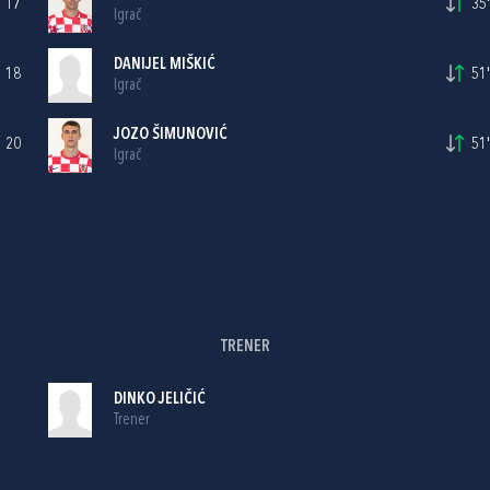
17
35'
Igrač
DANIJEL MIŠKIĆ
18
51'
Igrač
JOZO ŠIMUNOVIĆ
20
51'
Igrač
TRENER
DINKO JELIČIĆ
Trener