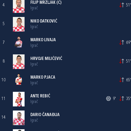
FILIP MRZLJAK
(C)
4
51'
Igrač
NIKO DATKOVIĆ
5
Igrač
MARKO LIVAJA
7
69'
Igrač
HRVOJE MILIĆEVIĆ
8
51'
Igrač
MARKO PJACA
10
65'
Igrač
ANTE REBIĆ
11
9'
35'
Igrač
DARIO ČANAĐIJA
14
Igrač