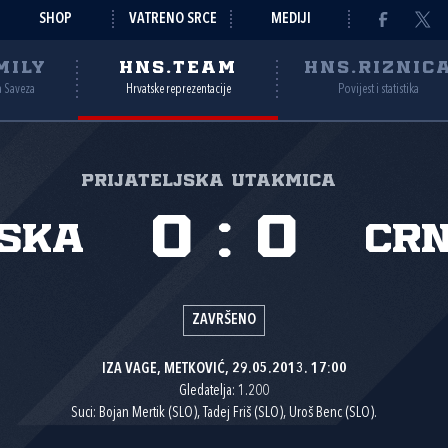
SHOP
VATRENO SRCE
MEDIJI
MILY
HNS.TEAM
HNS.RIZNIC
a Saveza
Hrvatske reprezentacije
Povijest i statistika
Prijateljska utakmica
0
:
0
ska
Cr
ZAVRŠENO
IZA VAGE, METKOVIĆ, 29.05.2013. 17:00
Gledatelja: 1.200
Suci: Bojan Mertik (SLO), Tadej Friš (SLO), Uroš Benc (SLO).