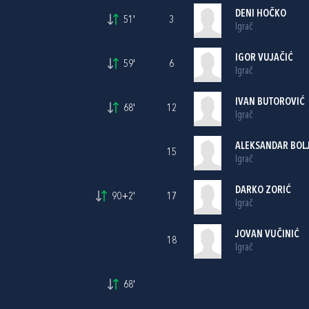
DENI HOČKO
51'
3
Igrač
IGOR VUJAČIĆ
59'
6
Igrač
IVAN BUTOROVIĆ
68'
12
Igrač
ALEKSANDAR BOL
15
Igrač
DARKO ZORIĆ
90+2'
17
Igrač
JOVAN VUČINIĆ
18
Igrač
68'