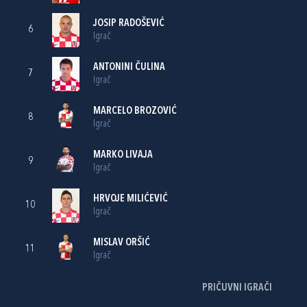
JOSIP RADOŠEVIĆ
6
Igrač
ANTONINI ČULINA
7
Igrač
MARCELO BROZOVIĆ
8
Igrač
MARKO LIVAJA
9
Igrač
HRVOJE MILIĆEVIĆ
10
Igrač
MISLAV ORŠIĆ
11
Igrač
PRIČUVNI IGRAČI