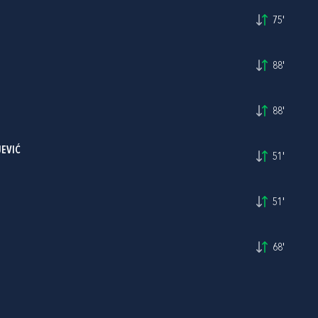
75'
88'
88'
JEVIĆ
51'
51'
68'