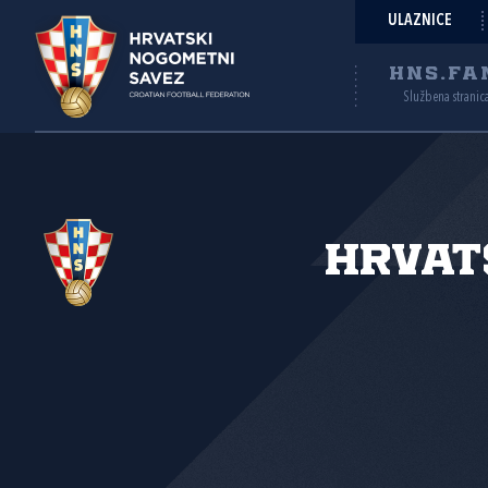
ULAZNICE
HNS.FA
Službena stranic
Hrvat