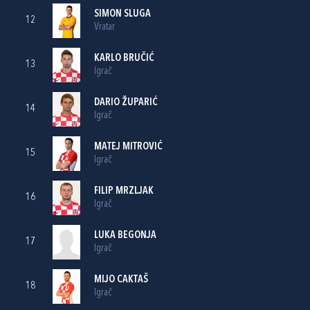
SIMON SLUGA
12
Vratar
KARLO BRUČIĆ
13
Igrač
DARIO ŽUPARIĆ
14
Igrač
MATEJ MITROVIĆ
15
Igrač
FILIP MRZLJAK
16
Igrač
LUKA BEGONJA
17
Igrač
MIJO CAKTAŠ
18
Igrač