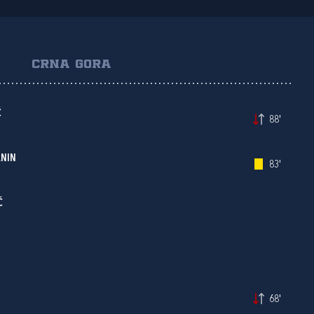
CRNA GORA
Ć
88'
NIN
83'
Ć
68'