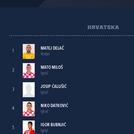
HRVATSKA
MATEJ DELAČ
1
Vratar
MATO MILOŠ
2
Igrač
JOSIP ĆALUŠIĆ
3
Igrač
NIKO DATKOVIĆ
4
Igrač
IGOR BUBNJIĆ
5
Igrač