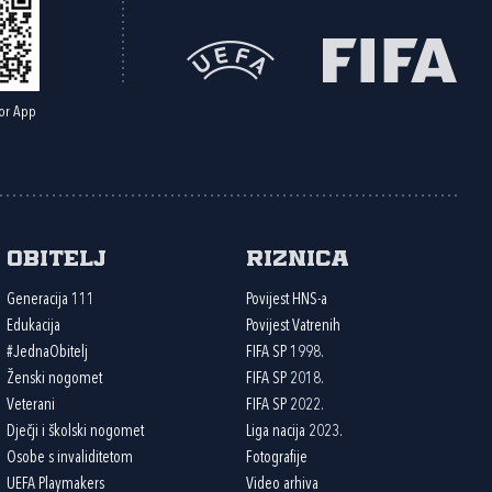
or App
Obitelj
Riznica
Generacija 111
Povijest HNS-a
Edukacija
Povijest Vatrenih
#JednaObitelj
FIFA SP 1998.
Ženski nogomet
FIFA SP 2018.
Veterani
FIFA SP 2022.
Dječji i školski nogomet
Liga nacija 2023.
Osobe s invaliditetom
Fotografije
UEFA Playmakers
Video arhiva