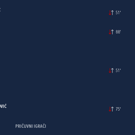
Ć
51'
88'
51'
OVIĆ
75'
PRIČUVNI IGRAČI