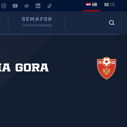
HR
EN
A
SEMAFOR
Sva domaća natjecanja
na Gora