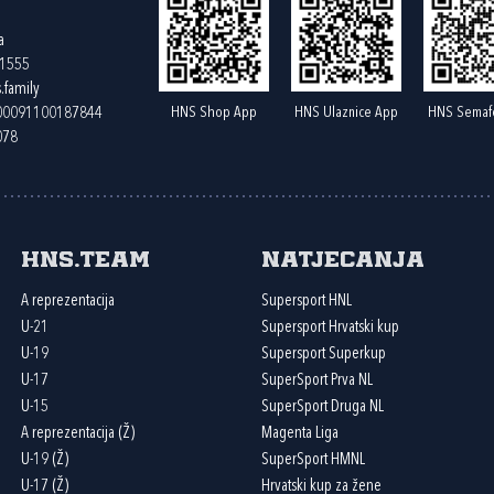
a
61555
.family
HNS Shop App
HNS Ulaznice App
HNS Semaf
400091100187844
078
HNS.team
Natjecanja
A reprezentacija
Supersport HNL
U-21
Supersport Hrvatski kup
U-19
Supersport Superkup
U-17
SuperSport Prva NL
U-15
SuperSport Druga NL
A reprezentacija (Ž)
Magenta Liga
U-19 (Ž)
SuperSport HMNL
U-17 (Ž)
Hrvatski kup za žene