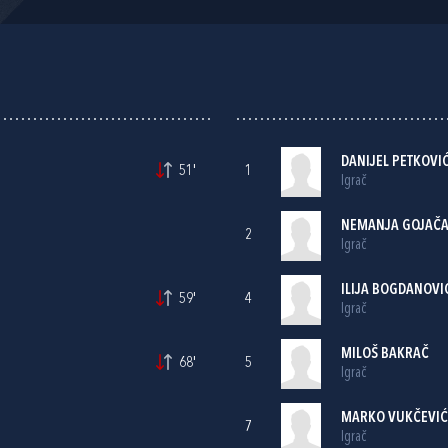
DANIJEL PETKOVI
51'
1
Igrač
NEMANJA GOJAČA
2
Igrač
ILIJA BOGDANOVI
59'
4
Igrač
MILOŠ BAKRAČ
68'
5
Igrač
MARKO VUKČEVIĆ
7
Igrač