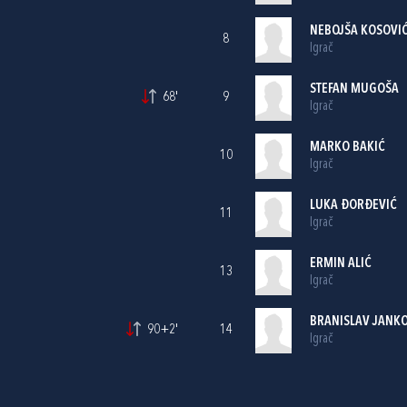
NEBOJŠA KOSOVI
8
Igrač
STEFAN MUGOŠA
68'
9
Igrač
MARKO BAKIĆ
10
Igrač
LUKA ĐORĐEVIĆ
11
Igrač
ERMIN ALIĆ
13
Igrač
BRANISLAV JANK
90+2'
14
Igrač