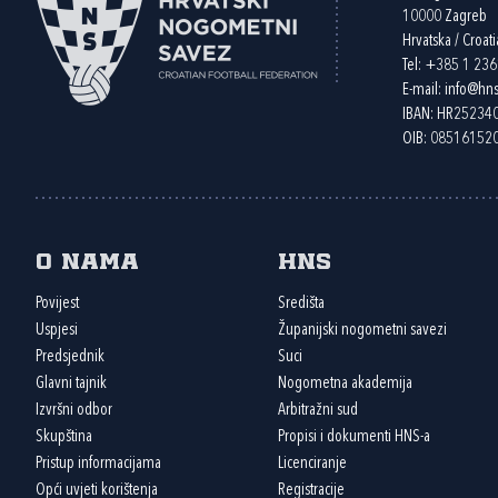
10000 Zagreb
Hrvatska / Croati
Tel:
+385 1 23
E-mail:
info@hns
IBAN: HR2523
OIB: 08516152
O nama
HNS
Povijest
Središta
Uspjesi
Županijski nogometni savezi
Predsjednik
Suci
Glavni tajnik
Nogometna akademija
Izvršni odbor
Arbitražni sud
Skupština
Propisi i dokumenti HNS-a
Pristup informacijama
Licenciranje
Opći uvjeti korištenja
Registracije