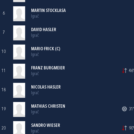
MARTIN STOCKLASA
6
Igrač
DAVID HASLER
7
Igrač
MARIO FRICK (C)
10
Igrač
FRANZ BURGMEIER
11
46'
Igrač
NICOLAS HASLER
18
Igrač
MATHIAS CHRISTEN
19
31'
Igrač
SANDRO WIESER
20
90'
Igrač