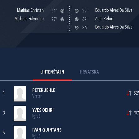
Mathias Christen
Eduardo Alves Da Silva
31'
22'
Michele Polverino
Ante Rebić
77'
67'
Eduardo Alves Da Silva
86'
LIHTENŠTAJN
HRVATSKA
PETER JEHLE
1
52'
Vratar
YVES OEHRI
3
90'
Igrač
IVAN QUINTANS
5
Igrač