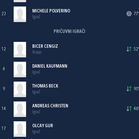
MICHELE POLVERINO
23
77'
Igrač
PRIČUVNI IGRAČI
BICER CENGIZ
12
52'
Vratar
DANIEL KAUFMANN
4
Igrač
THOMAS BECK
9
90'
Igrač
ANDREAS CHRISTEN
14
46'
Igrač
OLCAY GUR
17
Igrač