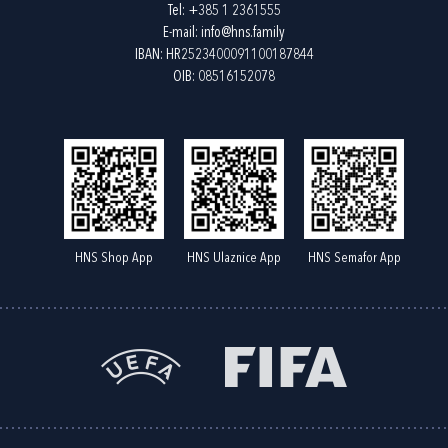
Tel:
+385 1 2361555
E-mail:
info@hns.family
IBAN: HR2523400091100187844
OIB: 08516152078
HNS Shop App
HNS Ulaznice App
HNS Semafor App