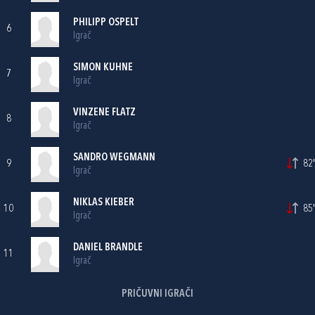
PHILIPP OSPELT
6
Igrač
SIMON KUHNE
7
Igrač
VINZENE FLATZ
8
Igrač
SANDRO WEGMANN
9
82'
Igrač
NIKLAS KIEBER
10
85'
Igrač
DANIEL BRANDLE
11
Igrač
PRIČUVNI IGRAČI