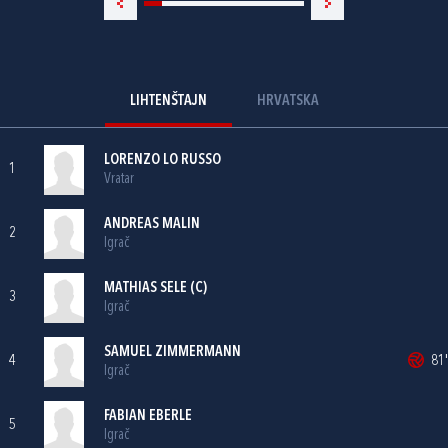
LIHTENŠTAJN
HRVATSKA
LORENZO LO RUSSO
1
Vratar
ANDREAS MALIN
2
Igrač
MATHIAS SELE (C)
3
Igrač
SAMUEL ZIMMERMANN
4
81'
Igrač
FABIAN EBERLE
5
Igrač