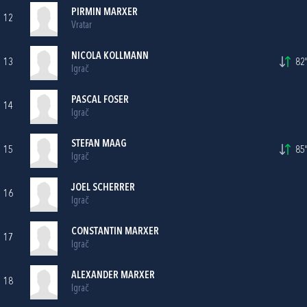
PIRMIN MARXER
12
Vratar
NICOLA KOLLMANN
13
82'
Igrač
PASCAL FOSER
14
Igrač
STEFAN MAAG
15
85'
Igrač
JOEL SCHERRER
16
Igrač
CONSTANTIN MARXER
17
Igrač
ALEXANDER MARXER
18
Igrač