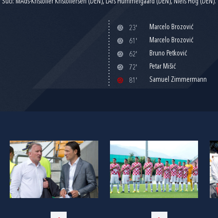
Suci: MAds-Kristoffer Kristoffersen (DEN), LArs Hummelgaard (DEN), Niels Hog (DEN).
Marcelo Brozović
23'
Marcelo Brozović
61'
Bruno Petković
62'
Petar Mišić
72'
Samuel Zimmermann
81'