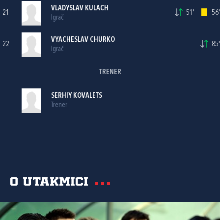
VLADYSLAV KULACH
21
51'
56'
Igrač
VYACHESLAV CHURKO
22
85'
Igrač
TRENER
SERHIY KOVALETS
Trener
O utakmici