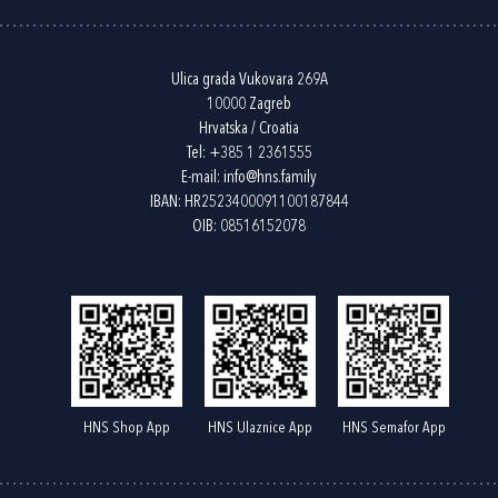
Ulica grada Vukovara 269A
10000 Zagreb
Hrvatska / Croatia
Tel:
+385 1 2361555
E-mail:
info@hns.family
IBAN: HR2523400091100187844
OIB: 08516152078
HNS Shop App
HNS Ulaznice App
HNS Semafor App