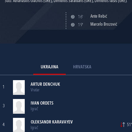
Suci: Athanasios Giachos (GRE), Dimitrios Saraidaris (GRE), Dimitrios Tatsis (GRE).
Ante Rebić
16'
Marcelo Brozović
19'
UKRAJINA
HRVATSKA
ARTUR DENCHUK
1
Vratar
IVAN ORDETS
3
Igrač
OLEKSANDR KARAVAYEV
4
51'
Igrač