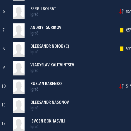
SERGII BOLBAT
6
85'
Igrač
ANDRIY TSURIKOV
7
85'
Igrač
OLEKSANDR NOIOK (C)
8
53'
Igrač
VLADYSLAV KALITVINTSEV
9
Igrač
RUSLAN BABENKO
10
51'
Igrač
OLEKSANDR NASONOV
13
Igrač
IEVGEN BOKHASVILI
17
Igrač