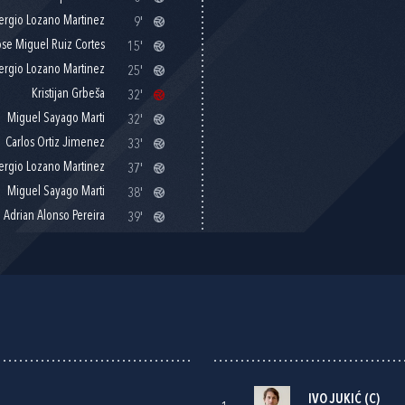
ergio Lozano Martinez
9'
se Miguel Ruiz Cortes
15'
ergio Lozano Martinez
25'
Kristijan Grbeša
32'
Miguel Sayago Marti
32'
Carlos Ortiz Jimenez
33'
ergio Lozano Martinez
37'
Miguel Sayago Marti
38'
Adrian Alonso Pereira
39'
IVO JUKIĆ
(C)