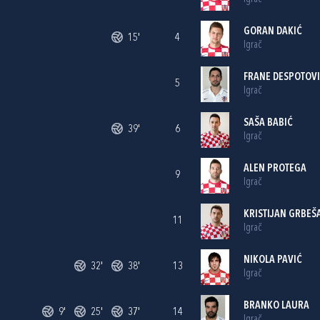
GORAN DAKIĆ
15'
4
Igrač
FRANE DESPOTOV
5
Igrač
SAŠA BABIĆ
39'
6
Igrač
ALEN PROTEGA
9
Igrač
KRISTIJAN GRBEŠ
11
Igrač
NIKOLA PAVIĆ
32'
38'
13
Igrač
BRANKO LAURA
9'
25'
37'
14
Igrač