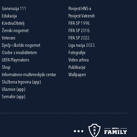
Generacija 111
Povijest HNS-a
Edukacija
Povijest Vatrenih
#JednaObitelj
FIFA SP 1998.
Ženski nogomet
FIFA SP 2018.
Veterani
FIFA SP 2022.
Dječji i školski nogomet
Liga nacija 2023.
Osobe s invaliditetom
Fotografije
UEFA Playmakers
Video arhiva
Shop
Publikacije
Informativno-multimedijski centar
Wallpaperi
Službena trgovina (app)
Ulaznice (app)
Semafor (app)