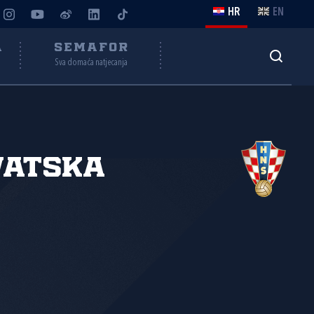
HR
EN
A
SEMAFOR
Sva domaća natjecanja
vatska