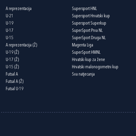
A reprezentacija
Supersport HNL
U-21
Supersport Hrvatski kup
U-19
Supersport Superkup
U-17
SuperSport Prva NL
U-15
SuperSport Druga NL
A reprezentacija (Ž)
Magenta Liga
U-19 (Ž)
SuperSport HMNL
U-17 (Ž)
Hrvatski kup za žene
U-15 (Ž)
Hrvatski malonogometni kup
Futsal A
Sva natjecanja
Futsal A (Ž)
Futsal U-19