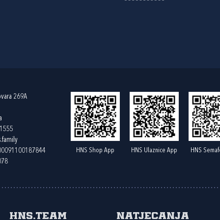
ovara 269A
a
61555
.family
HNS Shop App
HNS Ulaznice App
HNS Semaf
400091100187844
078
HNS.team
Natjecanja