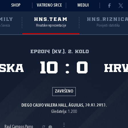
SHOP
VATRENO SRCE
MEDIJI
MILY
HNS.TEAM
HNS.RIZNIC
a Saveza
Hrvatske reprezentacije
Povijest i statistika
EP2014 (kv.), 2. kolo
10
:
0
ska
Hr
ZAVRŠENO
DIEGO CALVO VALERA HALL, ÁGUILAS, 30.03.2013.
Gledatelja: 1.200
Raul Campos Paino
0'