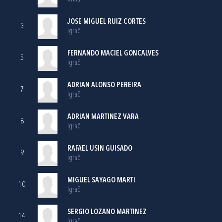
JOSE MIGUEL RUIZ CORTES
3
Igrač
FERNANDO MACIEL GONCALVES
5
Igrač
ADRIAN ALONSO PEREIRA
7
Igrač
ADRIAN MARTINEZ VARA
8
Igrač
RAFAEL USIN GUISADO
9
Igrač
MIGUEL SAYAGO MARTI
10
Igrač
SERGIO LOZANO MARTINEZ
14
Igrač