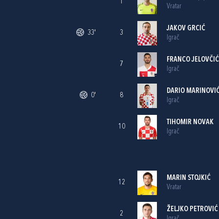
1
Vratar
JAKOV GRCIĆ
33'
3
Igrač
FRANCO JELOVČIĆ
7
Igrač
DARIO MARINOVI
0'
8
Igrač
TIHOMIR NOVAK
10
Igrač
MARIN STOJKIĆ
12
Vratar
ŽELJKO PETROVIĆ
2
Igrač