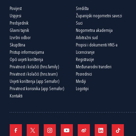
Povijest
Središta
Uspjesi
Županijski nogometni savezi
Predsjednik
Suci
Glavni tajnik
Nogometna akademija
Izvršni odbor
Arbitražni sud
Skupština
Propisi i dokumenti HNS-a
Pristup informacijama
Licenciranje
Opći uvjeti korištenja
Registracije
Privatnost i kolačići (hns.family)
Međunarodni transferi
Privatnost i kolačići (hns.team)
Posrednici
Uvjeti korištenja (app Semafor)
Mediji
Privatnost korisnika (app Semafor)
Logotipi
Kontakti