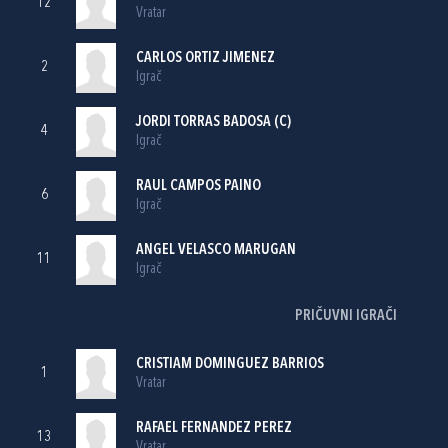
12
Vratar
CARLOS ORTIZ JIMENEZ
2
Igrač
JORDI TORRAS BADOSA (C)
4
Igrač
RAUL CAMPOS PAINO
6
Igrač
ANGEL VELASCO MARUGAN
11
Igrač
PRIČUVNI IGRAČI
CRISTIAM DOMINGUEZ BARRIOS
1
Vratar
RAFAEL FERNANDEZ PEREZ
13
Vratar