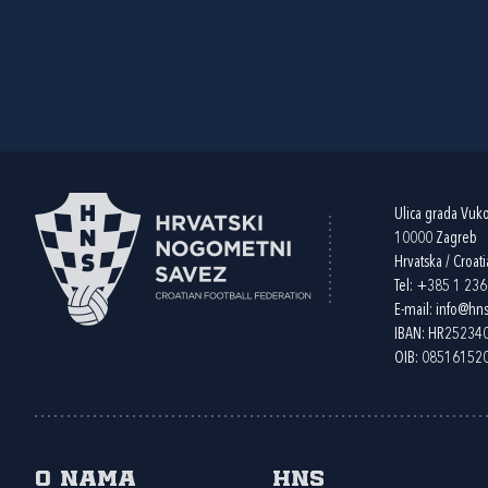
Ulica grada Vuk
10000 Zagreb
Hrvatska / Croati
Tel:
+385 1 23
E-mail:
info@hns
IBAN: HR2523
OIB: 08516152
O nama
HNS