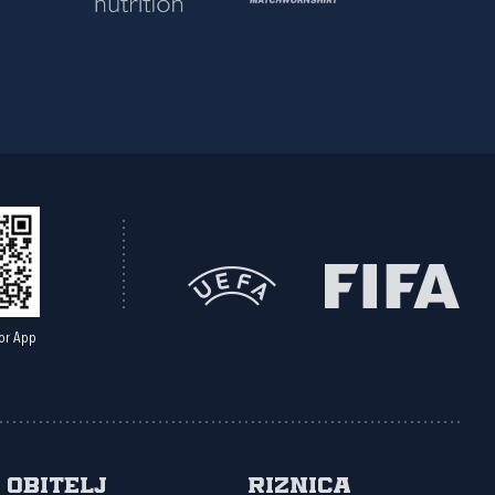
or App
Obitelj
Riznica