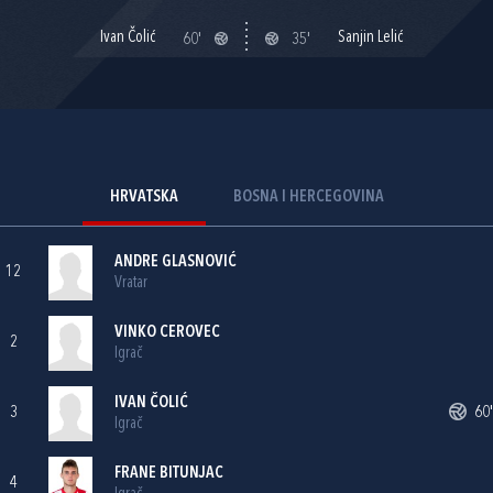
Ivan Čolić
Sanjin Lelić
60'
35'
HRVATSKA
BOSNA I HERCEGOVINA
ANDRE GLASNOVIĆ
12
Vratar
VINKO CEROVEC
2
Igrač
IVAN ČOLIĆ
3
60'
Igrač
FRANE BITUNJAC
4