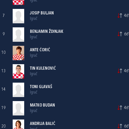
Igrač
JOSIP BULJAN
7
46'
Igrač
BENJAMIN ŽDINJAK
9
66'
Igrač
ANTE ĆORIĆ
10
Igrač
TIN KULENOVIĆ
13
46'
Igrač
TONI GLAVAŠ
14
Igrač
MATKO BUDAN
19
46'
Igrač
ANDRIJA BALIĆ
20
66'