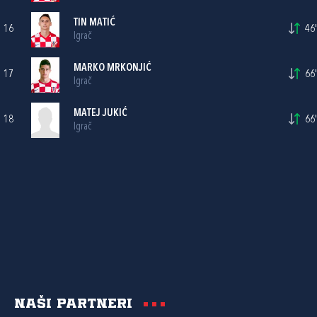
TIN MATIĆ
16
46'
Igrač
MARKO MRKONJIĆ
17
66'
Igrač
MATEJ JUKIĆ
18
66'
Igrač
Naši partneri