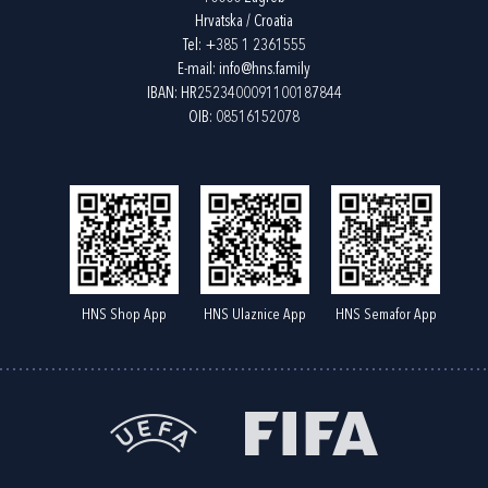
Hrvatska / Croatia
Tel:
+385 1 2361555
E-mail:
info@hns.family
IBAN: HR2523400091100187844
OIB: 08516152078
HNS Shop App
HNS Ulaznice App
HNS Semafor App