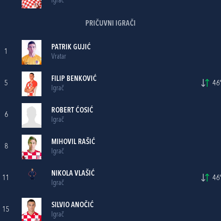
Igrač
PRIČUVNI IGRAČI
PATRIK GUJIĆ
1
Vratar
FILIP BENKOVIĆ
5
46'
Igrač
ROBERT ĆOSIĆ
6
Igrač
MIHOVIL RAŠIĆ
8
Igrač
NIKOLA VLAŠIĆ
11
46'
Igrač
SILVIO ANOČIĆ
15
Igrač