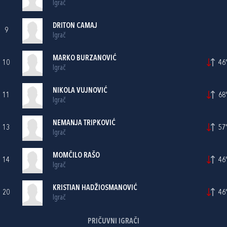
Igrač
DRITON CAMAJ
9
Igrač
MARKO BURZANOVIĆ
10
46'
Igrač
NIKOLA VUJNOVIĆ
11
68'
Igrač
NEMANJA TRIPKOVIĆ
13
57'
Igrač
MOMČILO RAŠO
14
46'
Igrač
KRISTIAN HADŽIOSMANOVIĆ
20
46'
Igrač
PRIČUVNI IGRAČI