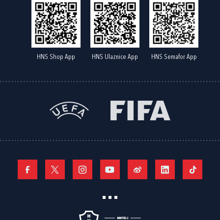
HNS Shop App
HNS Ulaznice App
HNS Semafor App