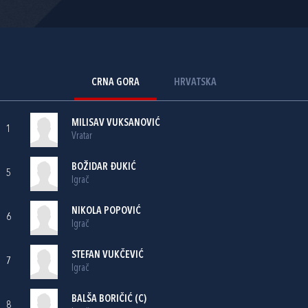
CRNA GORA
HRVATSKA
MILISAV VUKSANOVIĆ
1
Vratar
BOŽIDAR ĐUKIĆ
5
Igrač
NIKOLA POPOVIĆ
6
Igrač
STEFAN VUKČEVIĆ
7
Igrač
BALŠA BORIČIĆ (C)
8