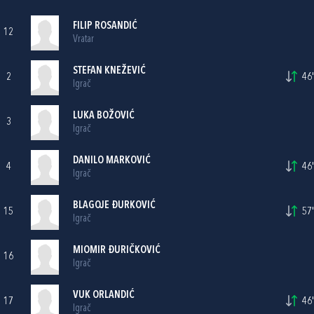
FILIP ROSANDIĆ
12
Vratar
STEFAN KNEŽEVIĆ
2
46'
Igrač
LUKA BOŽOVIĆ
3
Igrač
DANILO MARKOVIĆ
4
46'
Igrač
BLAGOJE ĐURKOVIĆ
15
57'
Igrač
MIOMIR ĐURIČKOVIĆ
16
Igrač
VUK ORLANDIĆ
17
46'
Igrač