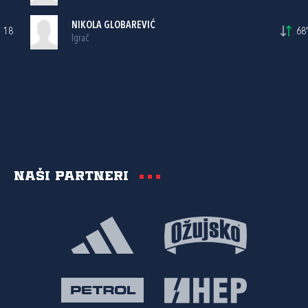
NIKOLA GLOBAREVIĆ
18
68'
Igrač
Naši partneri