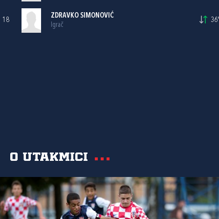
ZDRAVKO SIMONOVIĆ
18
36'
Igrač
O utakmici