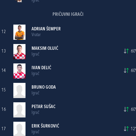
Igrač
PRIČUVNI IGRAČI
ADRIAN ŠEMPER
12
Vratar
MAKSIM OLUIĆ
13
60'
Igrač
IVAN DELIĆ
14
60'
Igrač
BRUNO GODA
15
Igrač
PETAR SUŠAC
16
60'
Igrač
ERIK ŠURKOVIĆ
17
12'
Igrač