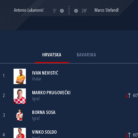
Antonio Lukanović
Marco Stefandl
5'
28'
HRVATSKA
BAVARSKA
IVAN NEVISTIĆ
1
Vratar
MARKO PRUGOVEČKI
2
60'
Igrač
BORNA SOSA
3
Igrač
VINKO SOLDO
4
60'