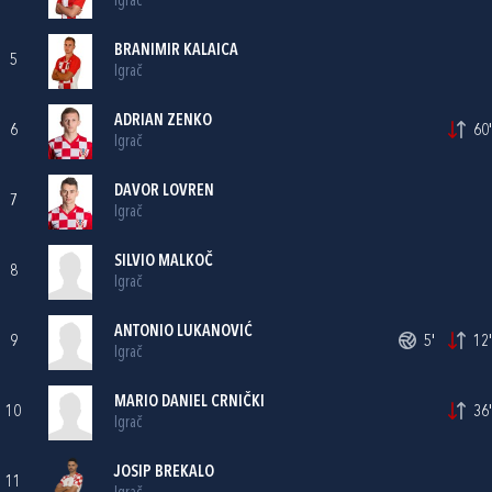
Igrač
BRANIMIR KALAICA
5
Igrač
ADRIAN ZENKO
6
60'
Igrač
DAVOR LOVREN
7
Igrač
SILVIO MALKOČ
8
Igrač
ANTONIO LUKANOVIĆ
9
5'
12'
Igrač
MARIO DANIEL CRNIČKI
10
36'
Igrač
JOSIP BREKALO
11