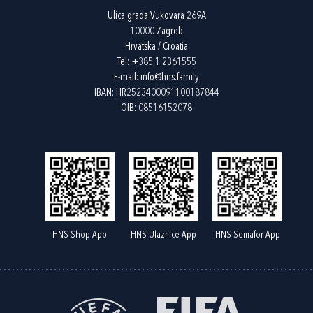
Ulica grada Vukovara 269A
10000 Zagreb
Hrvatska / Croatia
Tel:
+385 1 2361555
E-mail:
info@hns.family
IBAN: HR2523400091100187844
OIB: 08516152078
HNS Shop App
HNS Ulaznice App
HNS Semafor App