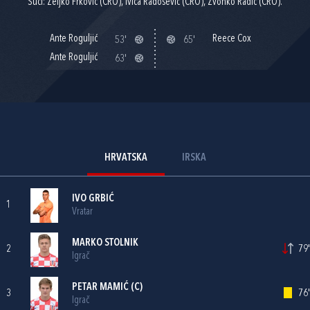
Suci: Željko Frković (CRO), Ivica Radošević (CRO), Zvonko Radić (CRO).
Ante Roguljić
Reece Cox
53'
65'
Ante Roguljić
63'
HRVATSKA
IRSKA
IVO GRBIĆ
1
Vratar
MARKO STOLNIK
2
79'
Igrač
PETAR MAMIĆ
(C)
3
76'
Igrač