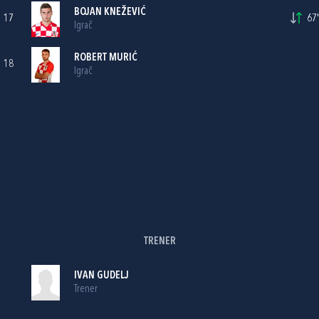
BOJAN KNEŽEVIĆ
17
67'
Igrač
ROBERT MURIĆ
18
Igrač
TRENER
IVAN GUDELJ
Trener