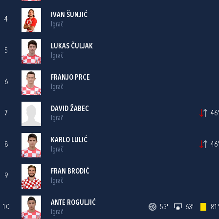
IVAN ŠUNJIĆ
4
Igrač
LUKAS ČULJAK
5
Igrač
FRANJO PRCE
6
Igrač
DAVID ŽABEC
7
46'
Igrač
KARLO LULIĆ
8
46'
Igrač
FRAN BRODIĆ
9
Igrač
ANTE ROGULJIĆ
10
53'
63'
81'
Igrač