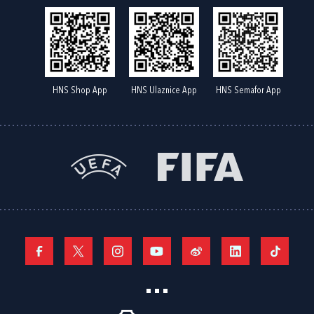
HNS Shop App
HNS Ulaznice App
HNS Semafor App