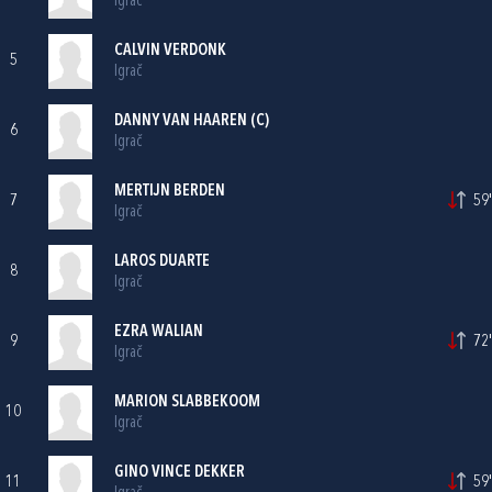
Igrač
CALVIN VERDONK
5
Igrač
DANNY VAN HAAREN (C)
6
Igrač
MERTIJN BERDEN
7
59'
Igrač
LAROS DUARTE
8
Igrač
EZRA WALIAN
9
72'
Igrač
MARION SLABBEKOOM
10
Igrač
GINO VINCE DEKKER
11
59'