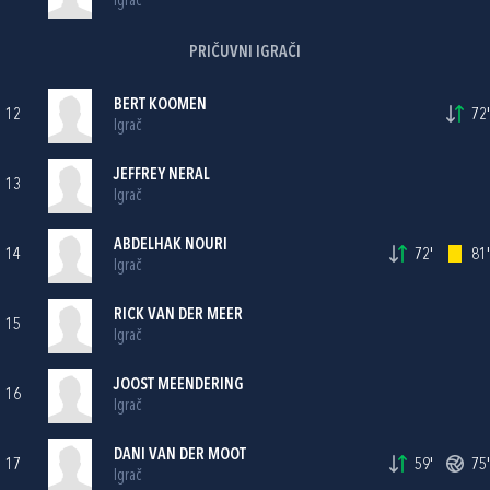
Igrač
PRIČUVNI IGRAČI
BERT KOOMEN
12
72'
Igrač
JEFFREY NERAL
13
Igrač
ABDELHAK NOURI
14
72'
81'
Igrač
RICK VAN DER MEER
15
Igrač
JOOST MEENDERING
16
Igrač
DANI VAN DER MOOT
17
59'
75'
Igrač