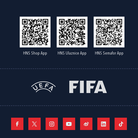
HNS Shop App
HNS Ulaznice App
HNS Semafor App