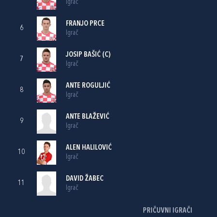
Igrač
FRANJO PRCE
6
Igrač
JOSIP BAŠIĆ
(C)
7
Igrač
ANTE ROGULJIĆ
8
Igrač
ANTE BLAŽEVIĆ
9
Igrač
ALEN HALILOVIĆ
10
Igrač
DAVID ŽABEC
11
Igrač
PRIČUVNI IGRAČI