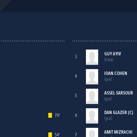
GUY AYIV
3
Vratar
IOAN COHEN
4
Igrač
ASSEL SARSOUR
5
Igrač
DAN GLAZER (C)
76'
6
Igrač
AMIT MIZRACHI
54'
7