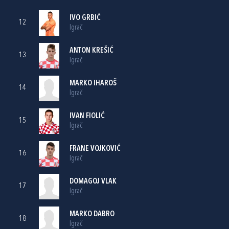
IVO GRBIĆ
12
Igrač
ANTON KREŠIĆ
13
Igrač
MARKO IHAROŠ
14
Igrač
IVAN FIOLIĆ
15
Igrač
FRANE VOJKOVIĆ
16
Igrač
DOMAGOJ VLAK
17
Igrač
MARKO DABRO
18
Igrač