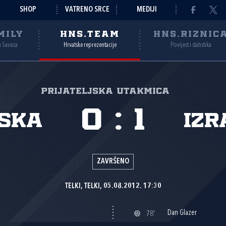
SHOP
VATRENO SRCE
MEDIJI
MILY
HNS.TEAM
HNS.RIZNIC
a Saveza
Hrvatske reprezentacije
Povijest i statistika
Prijateljska utakmica
0
:
1
ska
Izr
ZAVRŠENO
TELKI, TELKI, 05.08.2012. 17:30
Dan Glazer
78'