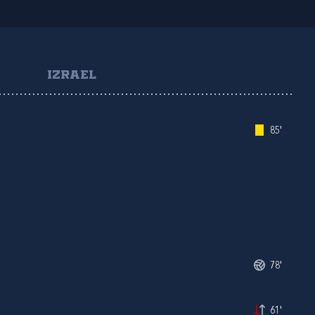
IZRAEL
85'
78'
61'