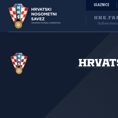
ULAZNICE
HNS.FA
Službena stranic
Hrvat