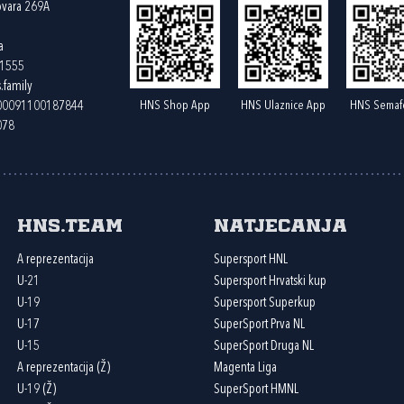
ovara 269A
a
61555
.family
HNS Shop App
HNS Ulaznice App
HNS Semaf
400091100187844
078
HNS.team
Natjecanja
A reprezentacija
Supersport HNL
U-21
Supersport Hrvatski kup
U-19
Supersport Superkup
U-17
SuperSport Prva NL
U-15
SuperSport Druga NL
A reprezentacija (Ž)
Magenta Liga
U-19 (Ž)
SuperSport HMNL