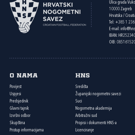
Ulica grada Vuk
10000 Zagreb
Hrvatska / Croati
Tel:
+385 1 23
E-mail:
info@hns
IBAN: HR2523
OIB: 08516152
O nama
HNS
Povijest
Središta
Uspjesi
Županijski nogometni savezi
Predsjednik
Suci
Glavni tajnik
Nogometna akademija
Izvršni odbor
Arbitražni sud
Skupština
Propisi i dokumenti HNS-a
Pristup informacijama
Licenciranje