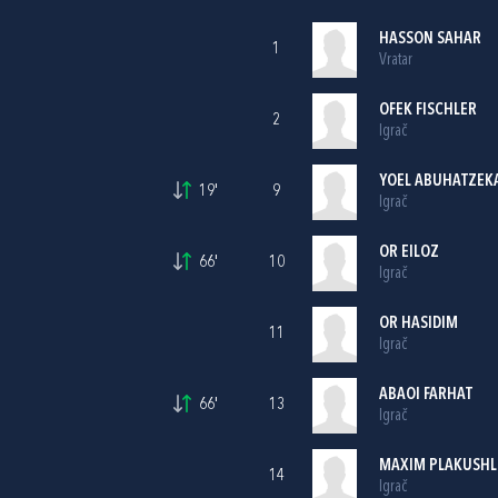
HASSON SAHAR
1
Vratar
OFEK FISCHLER
2
Igrač
YOEL ABUHATZEK
19'
9
Igrač
OR EILOZ
66'
10
Igrač
OR HASIDIM
11
Igrač
ABAOI FARHAT
66'
13
Igrač
MAXIM PLAKUSH
14
Igrač