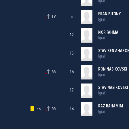
Igrač
ERAN BITONY
19'
8
Igrač
NOR FAHMA
12
Igrač
STAV BEN AHARO
15
Igrač
RON NASIKOVSKI
66'
16
Igrač
STAV NASIKOVSKI
17
Igrač
RAZ BAHAMIM
38'
66'
18
Igrač