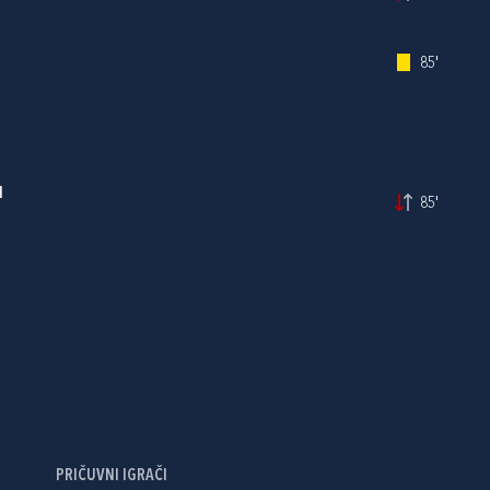
85'
N
85'
PRIČUVNI IGRAČI