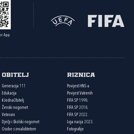
or App
Obitelj
Riznica
Generacija 111
Povijest HNS-a
Edukacija
Povijest Vatrenih
#JednaObitelj
FIFA SP 1998.
Ženski nogomet
FIFA SP 2018.
Veterani
FIFA SP 2022.
Dječji i školski nogomet
Liga nacija 2023.
Osobe s invaliditetom
Fotografije