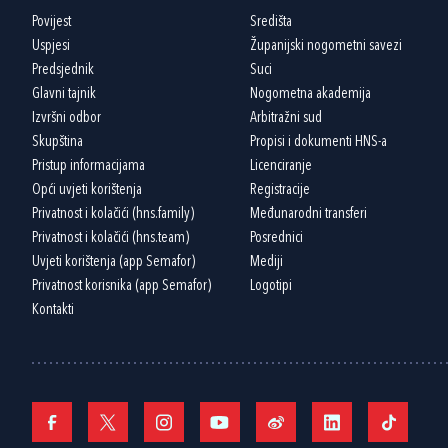
Povijest
Središta
Uspjesi
Županijski nogometni savezi
Predsjednik
Suci
Glavni tajnik
Nogometna akademija
Izvršni odbor
Arbitražni sud
Skupština
Propisi i dokumenti HNS-a
Pristup informacijama
Licenciranje
Opći uvjeti korištenja
Registracije
Privatnost i kolačići (hns.family)
Međunarodni transferi
Privatnost i kolačići (hns.team)
Posrednici
Uvjeti korištenja (app Semafor)
Mediji
Privatnost korisnika (app Semafor)
Logotipi
Kontakti