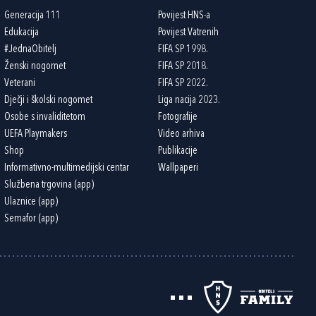
Generacija 111
Povijest HNS-a
Edukacija
Povijest Vatrenih
#JednaObitelj
FIFA SP 1998.
Ženski nogomet
FIFA SP 2018.
Veterani
FIFA SP 2022.
Dječji i školski nogomet
Liga nacija 2023.
Osobe s invaliditetom
Fotografije
UEFA Playmakers
Video arhiva
Shop
Publikacije
Informativno-multimedijski centar
Wallpaperi
Službena trgovina (app)
Ulaznice (app)
Semafor (app)