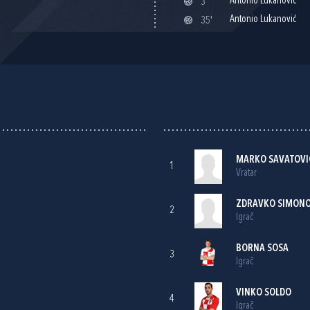
Antonio Lukanović
3'
Antonio Lukanović
35'
MARKO SAVATOVI
1
Vratar
ZDRAVKO SIMONO
2
Igrač
BORNA SOSA
3
Igrač
VINKO SOLDO
4
Igrač