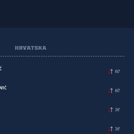
HRVATSKA
Ć
60'
VIĆ
60'
36'
36'