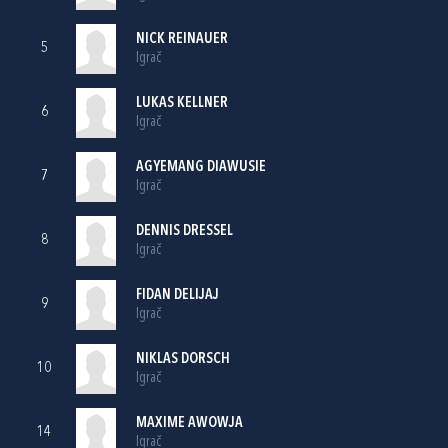
NICK REINAUER
5
Igrač
LUKAS KELLNER
6
Igrač
AGYEMANG DIAWUSIE
7
Igrač
DENNIS DRESSEL
8
Igrač
FIDAN DELIJAJ
9
Igrač
NIKLAS DORSCH
10
Igrač
MAXIME AWOWJA
14
Igrač