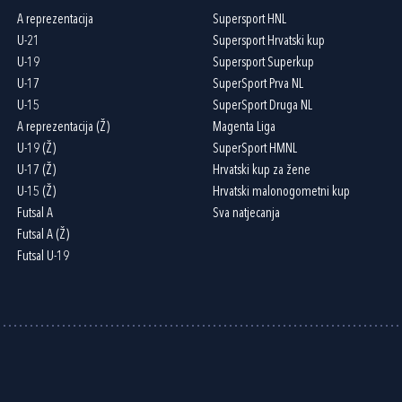
A reprezentacija
Supersport HNL
U-21
Supersport Hrvatski kup
U-19
Supersport Superkup
U-17
SuperSport Prva NL
U-15
SuperSport Druga NL
A reprezentacija (Ž)
Magenta Liga
U-19 (Ž)
SuperSport HMNL
U-17 (Ž)
Hrvatski kup za žene
U-15 (Ž)
Hrvatski malonogometni kup
Futsal A
Sva natjecanja
Futsal A (Ž)
Futsal U-19