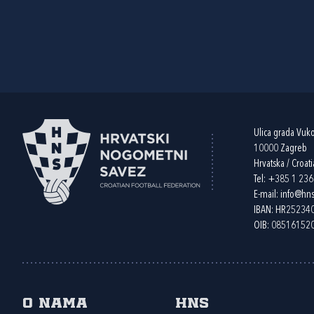
Ulica grada Vuk
10000 Zagreb
Hrvatska / Croati
Tel:
+385 1 23
E-mail:
info@hns
IBAN: HR2523
OIB: 08516152
O nama
HNS