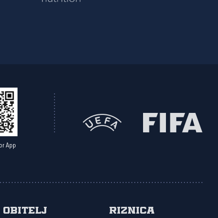
or App
Obitelj
Riznica