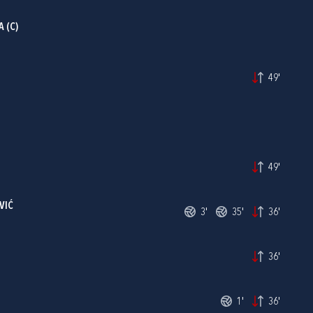
A
(C)
49'
49'
VIĆ
3'
35'
36'
36'
1'
36'