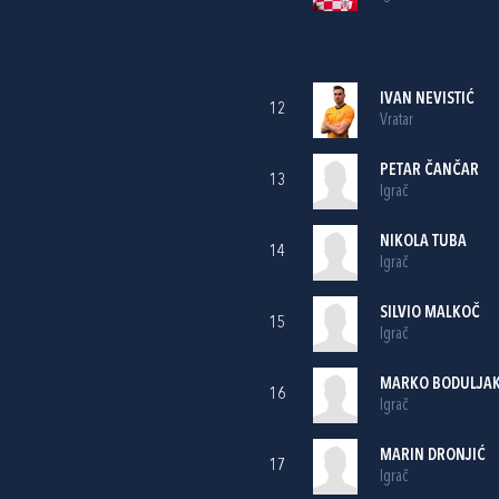
IVAN NEVISTIĆ
12
Vratar
PETAR ČANČAR
13
Igrač
NIKOLA TUBA
14
Igrač
SILVIO MALKOČ
15
Igrač
MARKO BODULJA
16
Igrač
MARIN DRONJIĆ
17
Igrač