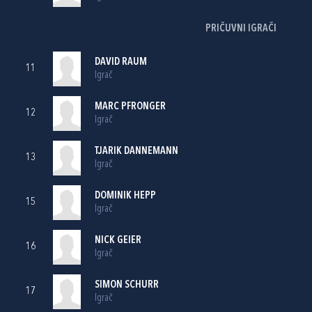
PRIČUVNI IGRAČI
DAVID RAUM
11
Igrač
MARC PFRONGER
12
Igrač
TJARIK DANNEMANN
13
Igrač
DOMINIK HEPP
15
Igrač
NICK GEIER
16
Igrač
SIMON SCHURR
17
Igrač