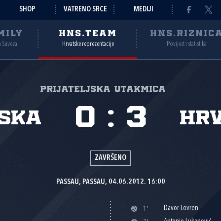
SHOP
VATRENO SRCE
MEDIJI
MILY
HNS.TEAM
HNS.RIZNIC
a Saveza
Hrvatske reprezentacije
Povijest i statistika
Prijateljska utakmica
0
:
3
ska
Hr
ZAVRŠENO
PASSAU, PASSAU, 04.06.2012. 16:00
Davor Lovren
1'