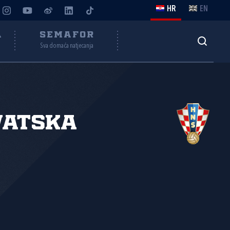
HR
EN
A
SEMAFOR
Sva domaća natjecanja
vatska