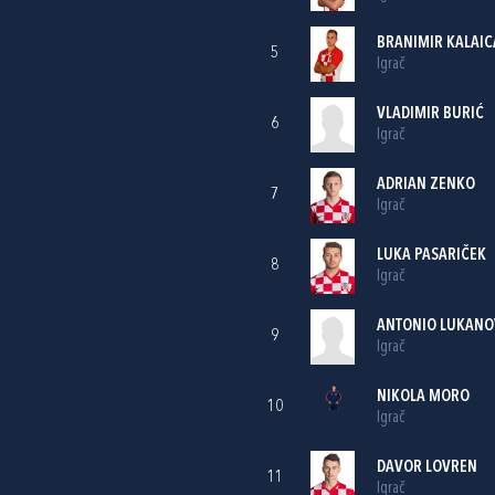
BRANIMIR KALAIC
5
Igrač
VLADIMIR BURIĆ
6
Igrač
ADRIAN ZENKO
7
Igrač
LUKA PASARIČEK
8
Igrač
ANTONIO LUKANO
9
Igrač
NIKOLA MORO
10
Igrač
DAVOR LOVREN
11
Igrač