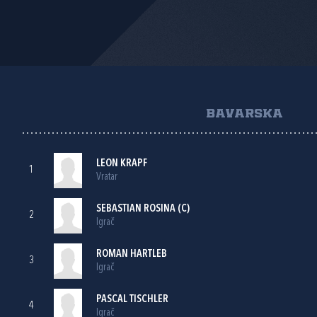
BAVARSKA
LEON KRAPF
1
Vratar
SEBASTIAN ROSINA (C)
2
Igrač
ROMAN HARTLEB
3
Igrač
PASCAL TISCHLER
4
Igrač