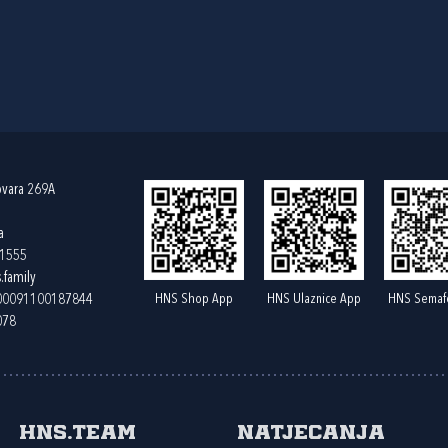
ovara 269A
a
61555
.family
HNS Shop App
HNS Ulaznice App
HNS Semaf
400091100187844
078
HNS.team
Natjecanja