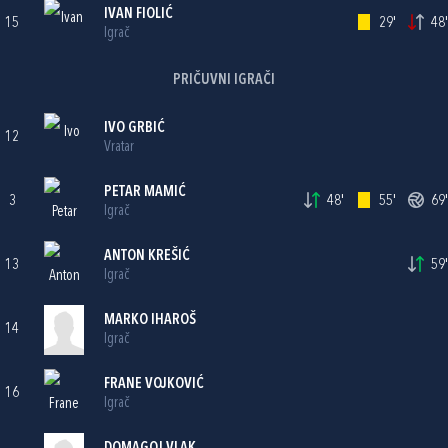
IVAN FIOLIĆ
15
29'
48'
Igrač
PRIČUVNI IGRAČI
IVO GRBIĆ
12
Vratar
PETAR MAMIĆ
3
48'
55'
69'
Igrač
ANTON KREŠIĆ
13
59'
Igrač
MARKO IHAROŠ
14
Igrač
FRANE VOJKOVIĆ
16
Igrač