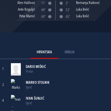
Alen Halilović
Nemanja Radiović
11'
2'
Ante Roguljić
Luka Belić
64'
52'
Petar Mamić
Luka Belić
69'
65'
HRVATSKA
SRBIJA
DARIO MIŠKIĆ
1
Vratar
MARKO STOLNIK
2
Igrač
IVAN ŠUNJIĆ
4
Igrač