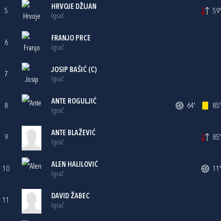
HRVOJE DŽIJAN
5
59'
Igrač
FRANJO PRCE
6
Igrač
JOSIP BAŠIĆ
(C)
7
Igrač
ANTE ROGULJIĆ
8
64'
85'
Igrač
ANTE BLAŽEVIĆ
9
85'
Igrač
ALEN HALILOVIĆ
10
11'
Igrač
DAVID ŽABEC
11
Igrač