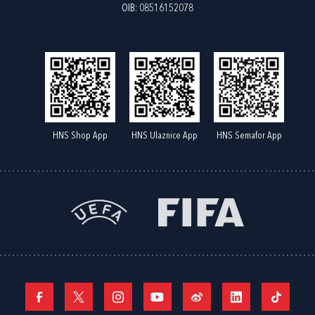
OIB: 08516152078
HNS Shop App
HNS Ulaznice App
HNS Semafor App